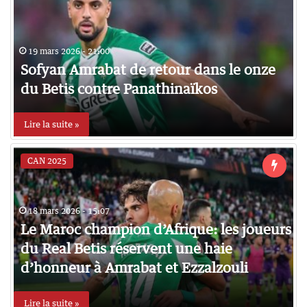
19 mars 2026 - 21:00
Sofyan Amrabat de retour dans le onze
du Betis contre Panathinaïkos
Lire la suite »
CAN 2025
18 mars 2026 - 15:07
Le Maroc champion d’Afrique: les joueurs
du Real Betis réservent une haie
d’honneur à Amrabat et Ezzalzouli
Lire la suite »