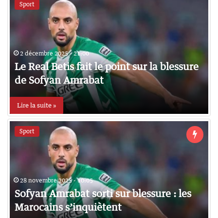
Sport
2 décembre 2025 - 21:00
Le Real Betis fait le point sur la blessure
de Sofyan Amrabat
Lire la suite »
Sport
28 novembre 2025 - 10:05
Sofyan Amrabat sorti sur blessure : les
Marocains s’inquiètent