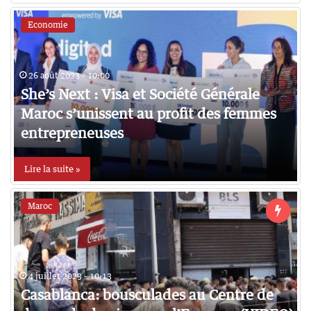
Economie
26 août 2023 - 10:00
She’s Next : Visa et Société Générale
Maroc s’unissent au profit des femmes
entrepreneuses
Lire la suite »
Maroc
4 juillet 2023 - 10:13
Casablanca: bousculades au Centre de