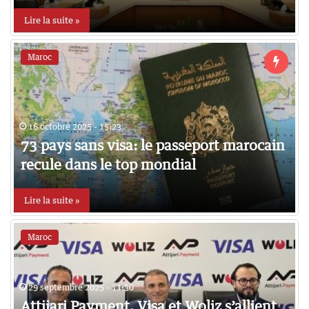
Lire la suite »
Maroc
16 octobre 2025 - 15:23
73 pays sans visa: le passeport marocain
recule dans le top mondial
Lire la suite »
Maroc
29 septembre 2025 - 11:30
Attijari Payment, Visa et Woliz s’allient