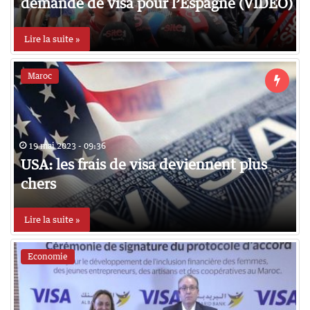
demande de visa pour l’Espagne (VIDEO)
Lire la suite »
Maroc
19 mai 2023 - 09:36
USA: les frais de visa deviennent plus
chers
Lire la suite »
Economie