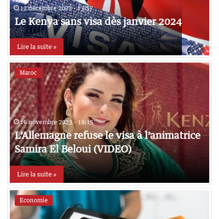
12 décembre 2023 - 13:57
Le Kenya sans visa dès janvier 2024
Lire la suite »
Maroc
16 novembre 2023 - 18:15
L’Allemagne refuse le visa à l’animatrice
Samira El Beloui (VIDEO)
Lire la suite »
Economie