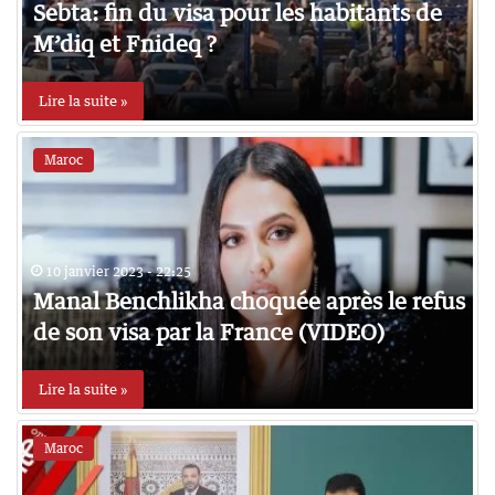
Sebta: fin du visa pour les habitants de
M’diq et Fnideq ?
Lire la suite »
Maroc
10 janvier 2023 - 22:25
Manal Benchlikha choquée après le refus
de son visa par la France (VIDEO)
Lire la suite »
Maroc