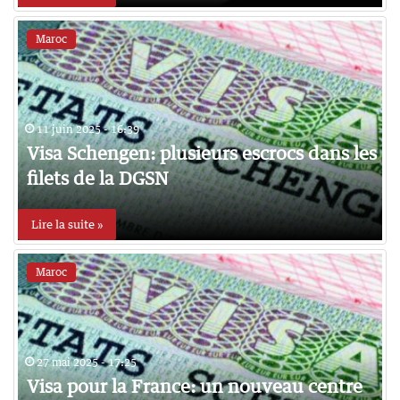
Maroc
11 juin 2025 - 16:39
Visa Schengen: plusieurs escrocs dans les
filets de la DGSN
Lire la suite »
Maroc
27 mai 2025 - 17:25
Visa pour la France: un nouveau centre