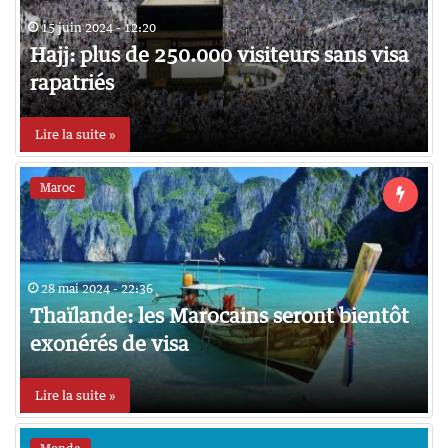
15 juin 2024 - 12:20
Hajj: plus de 250.000 visiteurs sans visa
rapatriés
Lire la suite »
Maroc
28 mai 2024 - 22:36
Thaïlande: les Marocains seront bientôt
exonérés de visa
Lire la suite »