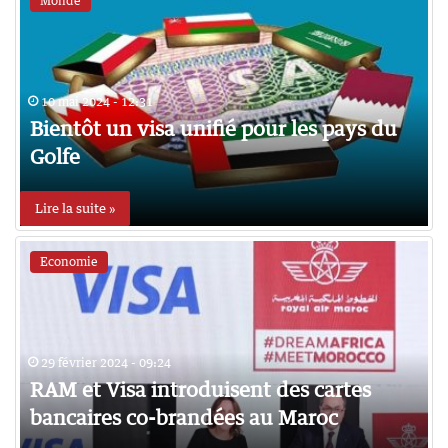
Monde
10 mai 2024 - 12:31
Bientôt un visa unifié pour les pays du
Golfe
Lire la suite »
Economie
29 février 2024 - 09:24
RAM et Visa introduisent des cartes
bancaires co-brandées au Maroc