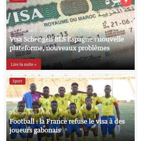
11 avril 2023 - 11:03
Visa Schengen BLS Espagne : nouvelle
plateforme, nouveaux problèmes
Lire la suite »
Sport
30 mars 2023 - 11:01
Football : la France refuse le visa à des
joueurs gabonais