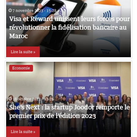
7 novembre 2023 - 15:28
Visa et Reward unissent leurs forces pour
révolutionner la fidélisation bancaire au
Maroc
Lire la suite »
Economie
18 octobre 2023 - 13:25
She’s Next : la startup Joodor remporte le
premier prix de l’édition 2023
Lire la suite »