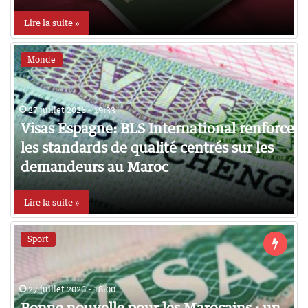
Lire la suite »
Monde
27 juillet 2026 - 19:33
Visas Espagne: BLS International renforce
les standards de qualité centrés sur les
demandeurs au Maroc
Lire la suite »
Sport
27 juillet 2026 - 18:00
Bonne nouvelle pour les Marocains : un