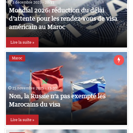
3 décembre 2025 - 20:35
Mondial 2026: réduction du délai
d’attente pour les rendez-vous de visa
américain au Maroc
Lire la suite »
Maroc
25 novembre 2025 - 13:30
Non, la Russie n’a pas exempté les
Marocains du visa
Lire la suite »