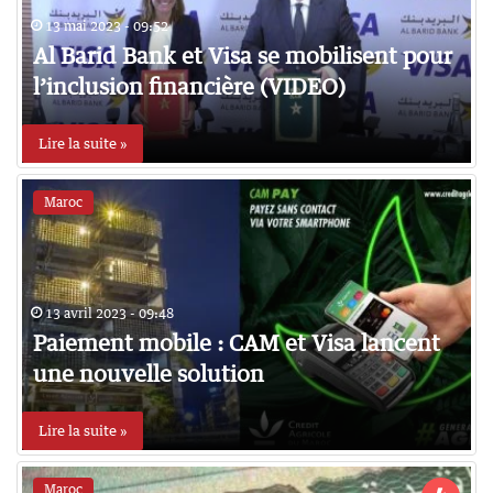
13 mai 2023 - 09:52
Al Barid Bank et Visa se mobilisent pour
l’inclusion financière (VIDEO)
Lire la suite »
Maroc
13 avril 2023 - 09:48
Paiement mobile : CAM et Visa lancent
une nouvelle solution
Lire la suite »
Maroc