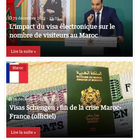
29 décembre 2022 - 23:35
L’impact du visa électronique sur le
nombre de visiteurs au Maroc
Lire la suite »
Maroc
16 décembre 2022 - 14:32
Visas Schengen : fin de la crise Maroc-
France (officiel)
Lire la suite »