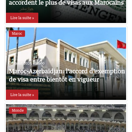
accordent le plus de visas aux Marocains
Lire la suite »
Maroc
9 août 2024 - 16:00
Maroc-Azerbaïdjan: l’accord d’exemption
de visa entre bientôt en vigueur
Lire la suite »
Monde