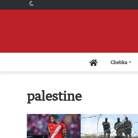
Switch
skin
Accueil
Chebka
palestine