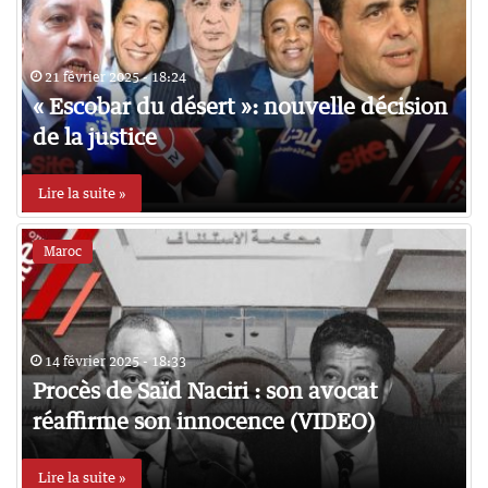
21 février 2025 - 18:24
« Escobar du désert »: nouvelle décision
de la justice
Lire la suite »
Maroc
14 février 2025 - 18:33
Procès de Saïd Naciri : son avocat
réaffirme son innocence (VIDEO)
Lire la suite »