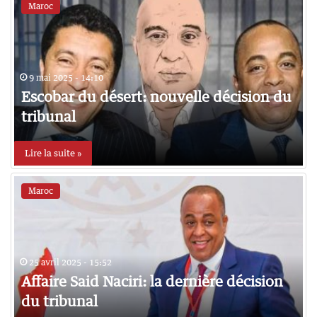
Maroc
9 mai 2025 - 14:10
Escobar du désert: nouvelle décision du
tribunal
Lire la suite »
Maroc
25 avril 2025 - 15:52
Affaire Said Naciri: la dernière décision
du tribunal