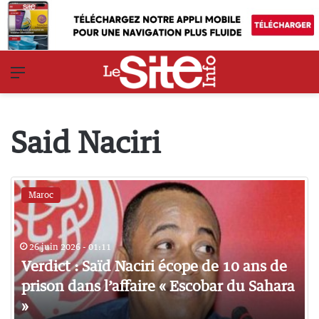
Menu
Said Naciri
Maroc
26 juin 2026 - 01:11
Verdict : Saïd Naciri écope de 10 ans de
prison dans l’affaire « Escobar du Sahara
»