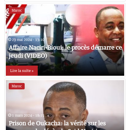
Maroc
23 mai 2024 - 13:10
Affaire Naciri-Bioui: le procès démarre ce
jeudi (VIDEO)
Lire la suite »
Maroc
1 mars 2024 - 18:15
Prison de Oukacha: la vérité sur les