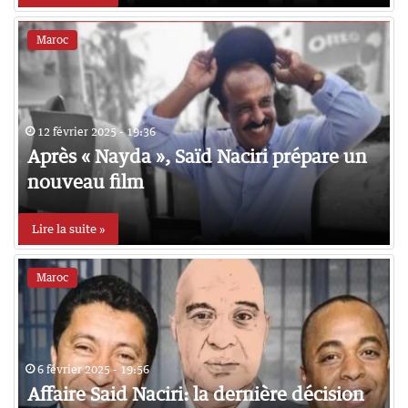
Maroc
12 février 2025 - 19:36
Après « Nayda », Saïd Naciri prépare un
nouveau film
Lire la suite »
Maroc
6 février 2025 - 19:56
Affaire Said Naciri: la dernière décision