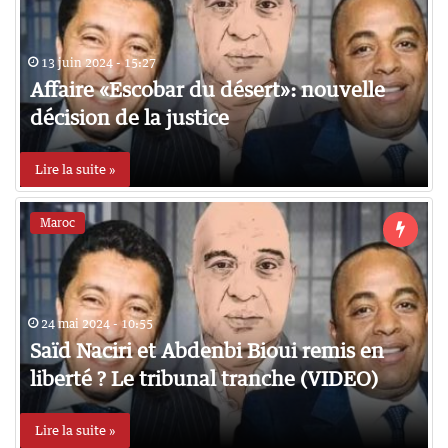
13 juin 2024 - 15:27
Affaire «Escobar du désert»: nouvelle
décision de la justice
Lire la suite »
Maroc
24 mai 2024 - 10:55
Saïd Naciri et Abdenbi Bioui remis en
liberté ? Le tribunal tranche (VIDEO)
Lire la suite »