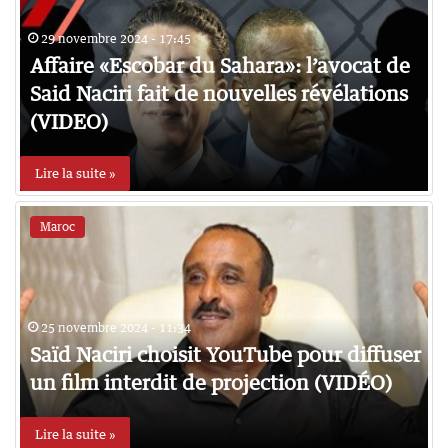
29 novembre 2024 - 17:45
Affaire «Escobar du Sahara»: l’avocat de
Said Naciri fait de nouvelles révélations
(VIDEO)
Lire la suite »
Maroc
25 novembre 2024 - 11:34
Saïd Naciri choisit YouTube pour diffuser
un film interdit de projection (VIDÉO)
Lire la suite »