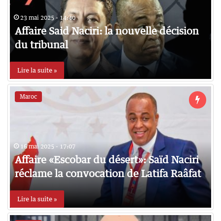
23 mai 2025 - 14:40
Affaire Said Naciri: la nouvelle décision
du tribunal
Lire la suite »
Maroc
16 mai 2025 - 17:07
Affaire «Escobar du désert»: Saïd Naciri
réclame la convocation de Latifa Raâfat
Lire la suite »