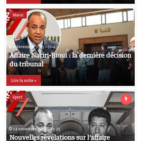
Maroc
4 décembre 2025 - 21:45
Affaire Naciri-Bioui : la dernière décision
du tribunal
Lire la suite »
Sport
14 novembre 2025 - 12:25
Nouvelles révélations sur l’affaire