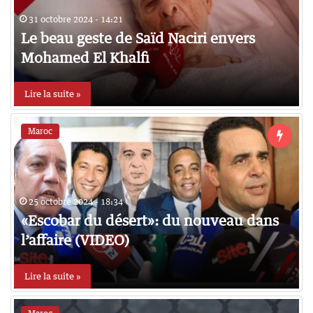
31 octobre 2024 - 14:21
Le beau geste de Saïd Naciri envers
Mohamed El Khalfi
Lire la suite »
Maroc
25 octobre 2024 - 18:34
«Escobar du désert»: du nouveau dans
l’affaire (VIDEO)
Lire la suite »