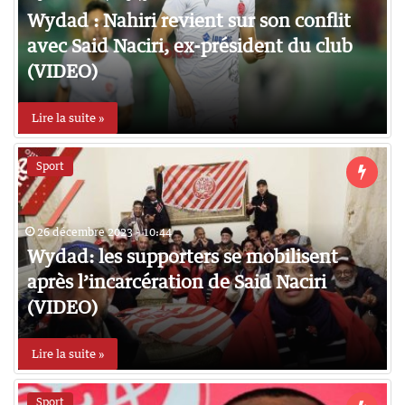
Wydad : Nahiri revient sur son conflit
avec Said Naciri, ex-président du club
(VIDEO)
Lire la suite »
Sport
26 décembre 2023 - 10:44
Wydad: les supporters se mobilisent
après l’incarcération de Said Naciri
(VIDEO)
Lire la suite »
Sport