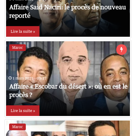
Affaire Said Naciri: le procès de nouveau
reporté
Lire la suite »
Maroc
1 mars 2025 - 09:37
Affaire « Escobar du désert »: où en est le
procès ?
Lire la suite »
Maroc