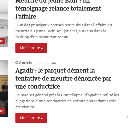
Meurtre du jeune Badr : un
témoignage relance totalement
l’affaire
L’un des principaux accusés poursuivis dans l’affaire du
meurtre du jeune Badr Bouljouahel, survenu dans le
parking d’un restaurant connu…
oc
Lire la suite »
8 octobre 2025 - 22:44
Agadir : le parquet dément la
tentative de meurtre dénoncée par
une conductrice
Le parquet général près la Cour d’appel d’Agadir a réfuté les
allégations d’une conductrice de voiture prétendant avoir
été victime…
oc
Lire la suite »