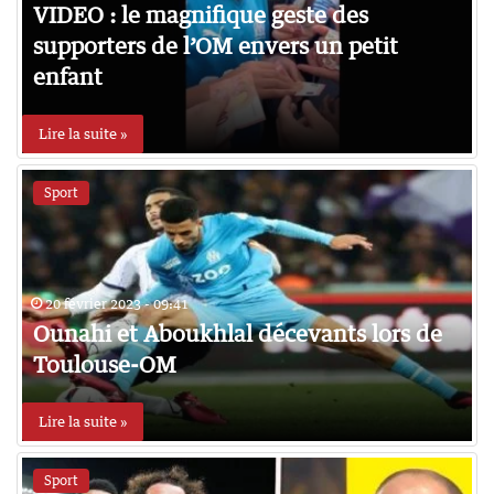
VIDEO : le magnifique geste des
supporters de l’OM envers un petit
enfant
Lire la suite »
Sport
20 février 2023 - 09:41
Ounahi et Aboukhlal décevants lors de
Toulouse-OM
Lire la suite »
Sport