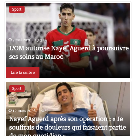
Sport
7 mai 2026 - 13:31
L’OM autorise Nayef Aguerd à poursuivre
ses soins au Maroc
Lire la suite »
Sport
12 mars 2026 - 15:52
Nayef Aguerd après son operation : « Je
souffrais de douleurs qui faisaient partie
de mon quotidien »