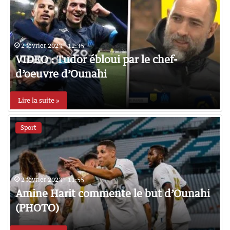
2 février 2023 - 12:35
VIDEO : Tudor ébloui par le chef-
d’oeuvre d’Ounahi
Lire la suite »
Sport
2 février 2023 - 11:55
Amine Harit commente le but d’Ounahi
(PHOTO)