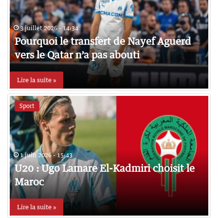
3 juillet 2026 - 14:34
Pourquoi le transfert de Nayef Aguerd
vers le Qatar n’a pas abouti
Lire la suite »
Sport
1 juin 2026 - 15:43
U20 : Ugo Lamare El-Kadmiri choisit le
Maroc
Lire la suite »