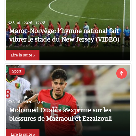
8 juin 2026 - 12:28
Maroc-Norvège: l’hymne national fait
vibrer le stade du New Jersey (VIDEO)
Lire la suite »
Sport
8 juin 2026 - 09:42
Mohamed Ouahbi s’exprime sur les
blessures de Mazraoui et Ezzalzouli
Lire la suite »