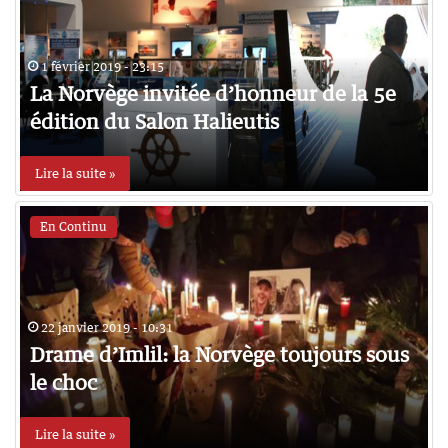
1 février 2019 - 23:15
La Norvège invitée d’honneur de la 5e
édition du Salon Halieutis
Lire la suite »
En Continu
22 janvier 2019 - 10:31
Drame d’Imlil: la Norvège toujours sous
le choc
Lire la suite »