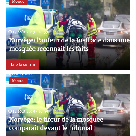
Monde
17 août 2019 - 10:53
Norvège: l’auteur de la fusillade dans une
mosquée reconnait les faits
Lire la suite »
Monde
12 août 2019 - 16:59
Norvège: le tireur de la mosquée
comparaît devant le tribunal