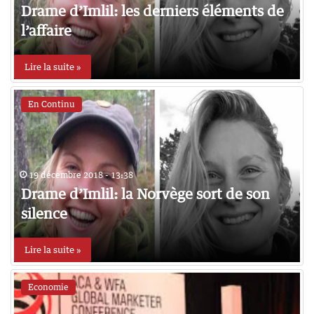
Drame d’Imlil: les derniers éléments de
l’affaire
Lire la suite »
En Continu
19 décembre 2018 - 13:38
Drame d’Imlil: la Norvège sort de son
silence
Lire la suite »
Economie