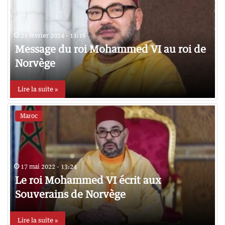
21 février 2024 - 11:16
Message du roi Mohammed VI au roi de
Norvège
Lire la suite »
Maroc
17 mai 2022 - 13:24
Le roi Mohammed VI écrit aux
Souverains de Norvège
Lire la suite »