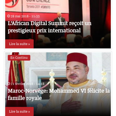
28 mai 2018 - 11:33
L’African Digital Summit reçoit un
prestigieux prix international
Lire la suite »
En Continu
21 février 2018 - 14:18
Maroc-Norvège: Mohammed VI félicite la
famille royale
Lire la suite »