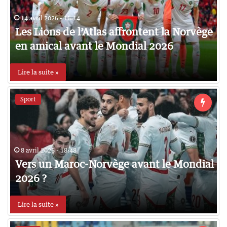
14 avril 2026 - 16:14
Les Lions de l’Atlas affrontent la Norvège
en amical avant le Mondial 2026
Lire la suite »
Sport
8 avril 2026 - 18:48
Vers un Maroc-Norvège avant le Mondial
2026 ?
Lire la suite »