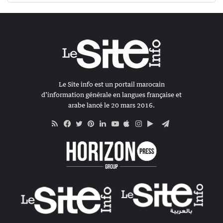
Le Site info est un portail marocain
d’information générale en langues française et
arabe lancé le 20 mars 2016.
RSS
Apple
Google
Telegram
Facebook
Twitter
Pinterest
Linkedin
YouTube
Instagram
Play