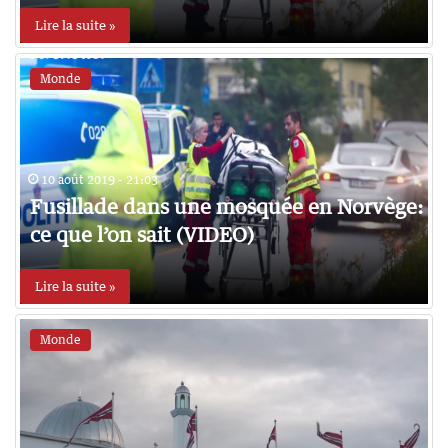
Lire la suite »
Monde
10 août 2019 - 21:03
Fusillade dans une mosquée en Norvège:
ce que l’on sait (VIDEO)
Lire la suite »
Monde