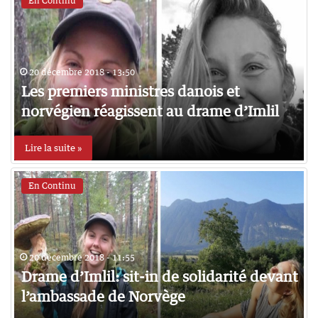
En Continu
20 décembre 2018 - 13:50
Les premiers ministres danois et
norvégien réagissent au drame d’Imlil
Lire la suite »
En Continu
20 décembre 2018 - 11:55
Drame d’Imlil: sit-in de solidarité devant
l’ambassade de Norvège