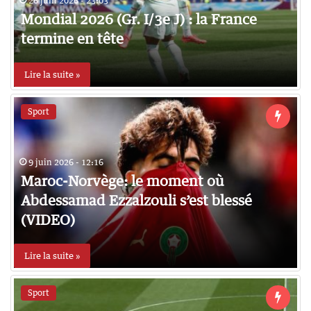
26 juin 2026 - 23:03
Mondial 2026 (Gr. I/3e J) : la France
termine en tête
Lire la suite »
Sport
9 juin 2026 - 12:16
Maroc-Norvège: le moment où
Abdessamad Ezzalzouli s’est blessé
(VIDEO)
Lire la suite »
Sport