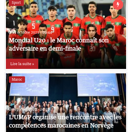
Sport
13 octobre 2025 - 09:44
Mondial U20 : le Maroc connaît son
adversaire en demi-finale
Lire la suite »
Maroc
16 juillet 2025 - 14:12
L’UM6P organise une rencontre avec les
compétences marocaines en Norvège