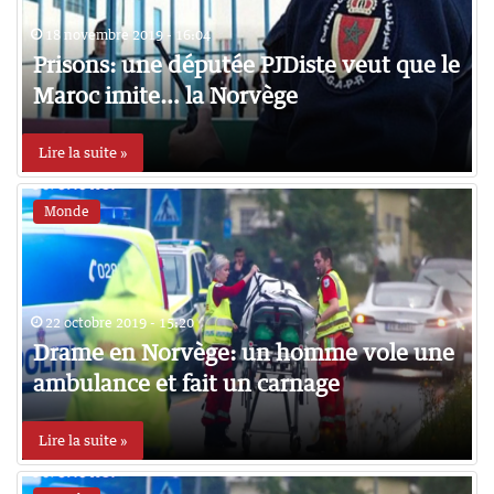
18 novembre 2019 - 16:04
Prisons: une députée PJDiste veut que le
Maroc imite… la Norvège
Lire la suite »
Monde
22 octobre 2019 - 15:20
Drame en Norvège: un homme vole une
ambulance et fait un carnage
Lire la suite »