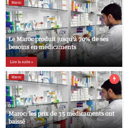
Maroc
17 juillet 2024 - 16:55
Le Maroc produit jusqu’à 70% de ses
besoins en médicaments
Lire la suite »
Maroc
12 juillet 2024 - 13:50
Maroc: les prix de 35 médicaments ont
baissé