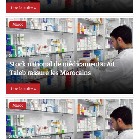
Lire la suite »
Maroc
12 avril 2022 - 23:36
Stock national de médicaments: Ait
Taleb rassure les Marocains
Lire la suite »
Maroc
8 février 2022 - 23:42