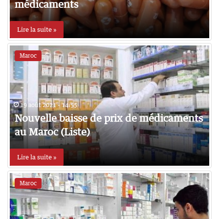
médicaments
Lire la suite »
Maroc
19 août 2021 - 14:55
Nouvelle baisse de prix de médicaments
au Maroc (Liste)
Lire la suite »
Maroc