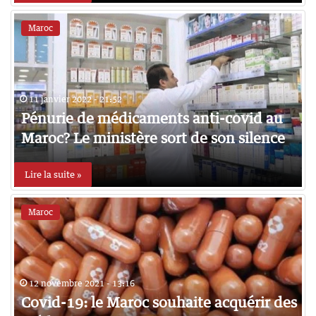
Maroc
11 janvier 2022 - 21:52
Pénurie de médicaments anti-covid au
Maroc? Le ministère sort de son silence
Lire la suite »
Maroc
12 novembre 2021 - 13:16
Covid-19: le Maroc souhaite acquérir des