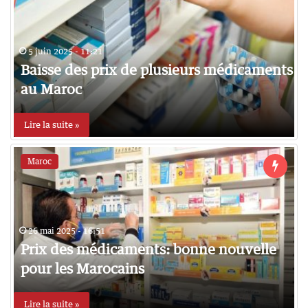
5 juin 2025 - 11:21
Baisse des prix de plusieurs médicaments
au Maroc
Lire la suite »
Maroc
26 mai 2025 - 16:51
Prix des médicaments: bonne nouvelle
pour les Marocains
Lire la suite »