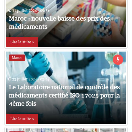
31 juillet 2024 - 09:58
Maroc : nouvelle baisse des prix des
médicaments
Lire la suite »
Maroc
23 juillet 2024 - 09:43
Le Laboratoire national de contrôle des
médicaments certifié ISO 17025 pour la
4ème fois
Lire la suite »