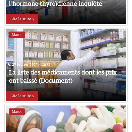
l’hormone thyroïdienne inquiète
Lire la suite »
Maroc
27 février 2023 - 12:32
La liste des médicaments dont les prix
ont baissé (Document)
Lire la suite »
Maroc