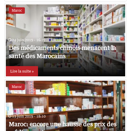
Maroc
24 juin 2019 - 16:27
Des médicaments chinois menacent la
santé des Marocains
Lire la suite »
Maroc
13 juin 2019 - 18:10
Maroc: encore une hausse des prix des