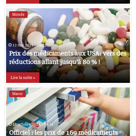
Monde
12 mai 2025 - 19:32
Prix des médicaments aux USA: vers des
réductions allant jusqu’à 80 % !
Lire la suite »
Maroc
14 octobre 2024 - 19:16
Officiel : les prix de 169 médicaments