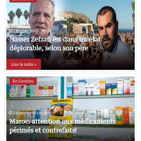
2 février 2019 - 09:58
Nasser Zefzafi est dans un état
déplorable, selon son père
Lire la suite »
En Continu
23 janvier 2019 - 20:01
Maroc: attention aux médicaments
périmés et contrefaits!