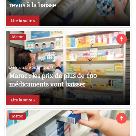
revus à la baisse
Lire la suite »
Maroc
10 octobre 2024 - 20:25
Maroc : les prix de plus de 100
médicaments vont baisser
Lire la suite »
Maroc