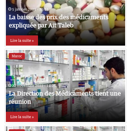
5 janvier 2023 - 12:51
La baisse des prix des médicaments
expliquée par Ait Taleb
Lire la suite »
Maroc
22 novembre 2022 - 14:25
La Direction des Médicaments tient une
réunion
Lire la suite »