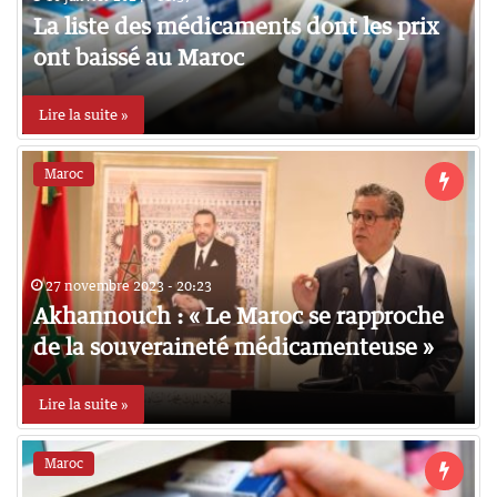
La liste des médicaments dont les prix
ont baissé au Maroc
Lire la suite »
Maroc
27 novembre 2023 - 20:23
Akhannouch : « Le Maroc se rapproche
de la souveraineté médicamenteuse »
Lire la suite »
Maroc