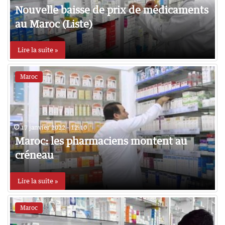
Nouvelle baisse de prix de médicaments
au Maroc (Liste)
Lire la suite »
Maroc
17 janvier 2022 - 12:10
Maroc: les pharmaciens montent au
créneau
Lire la suite »
Maroc