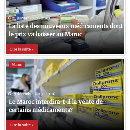
21 janvier 2020 - 21:02
La liste des nouveaux médicaments dont
le prix va baisser au Maroc
Lire la suite »
Maroc
19 décembre 2019 - 13:16
Le Maroc interdira-t-il la vente de
certains médicaments?
Lire la suite »