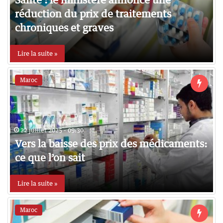
réduction du prix de traitements
chroniques et graves
Lire la suite »
Maroc
22 juillet 2025 - 09:30
Vers la baisse des prix des médicaments:
ce que l’on sait
Lire la suite »
Maroc