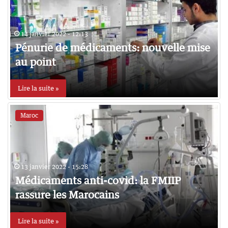
14 janvier 2022 - 12:13
Pénurie de médicaments: nouvelle mise
au point
Lire la suite »
Maroc
13 janvier 2022 - 15:28
Médicaments anti-covid: la FMIIP
rassure les Marocains
Lire la suite »