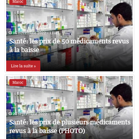
Maroc
16 novembre 2022 - 11:45
Santé: les prix de 50 médicaments revus
à la baisse
Lire la suite »
Maroc
28 septembre 2022 - 10:29
Santé: les prix de plusieurs médicaments
revus à la baisse (PHOTO)