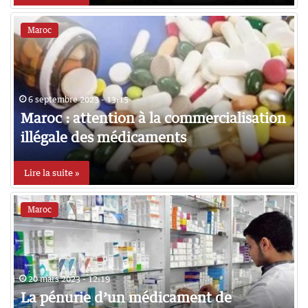
Maroc
6 septembre 2023 - 13:15
Maroc : attention à la commercialisation
illégale des médicaments
Lire la suite »
Maroc
20 mars 2023 - 12:19
La pénurie d’un médicament de