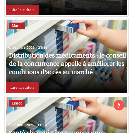
Lire la suite »
Maroc
16 mars 2026 - 23:16
Distribution des médicaments : le conseil
de la concurrence appelle à améliorer les
conditions d’accès au marché
Lire la suite »
Maroc
28 août 2025 - 11:14
Santé : le ministère annonce une