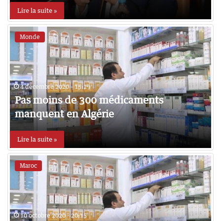
Lire la suite »
Monde
4 décembre 2020 - 15:29
Pas moins de 300 médicaments
manquent en Algérie
Lire la suite »
Maroc
10 octobre 2020 - 20:15