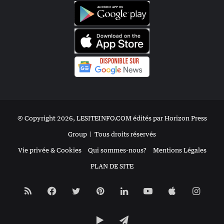
© Copyright 2026, LESITEINFO.COM édités par Horizon Press
Group |
Tous droits réservés
Vie privée & Cookies
Qui sommes-nous?
Mentions Légales
PLAN DE SITE
RSS
Facebook
Twitter
Pinterest
Linkedin
YouTube
Apple
Insta
Google
Telegram