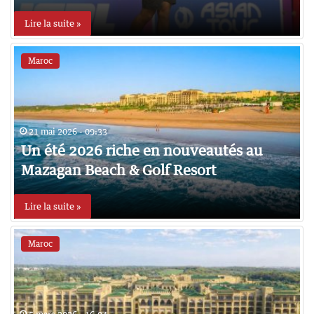
Lire la suite »
Maroc
21 mai 2026 - 09:33
Un été 2026 riche en nouveautés au
Mazagan Beach & Golf Resort
Lire la suite »
Maroc