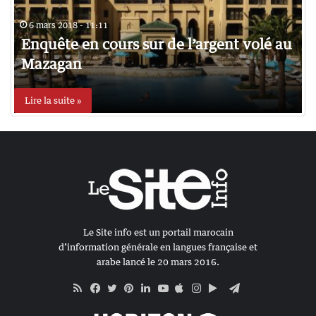
6 mars 2018 - 11:11
Enquête en cours sur de l’argent volé au
Mazagan
Lire la suite »
Le Site info est un portail marocain
d’information générale en langues française et
arabe lancé le 20 mars 2016.
RSS
Apple
Google
Telegram
Facebook
Twitter
Pinterest
Linkedin
YouTube
Instagram
Play