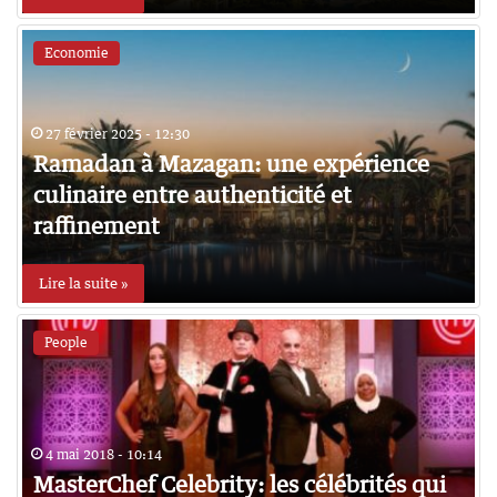
Economie
27 février 2025 - 12:30
Ramadan à Mazagan: une expérience
culinaire entre authenticité et
raffinement
Lire la suite »
People
4 mai 2018 - 10:14
MasterChef Celebrity: les célébrités qui