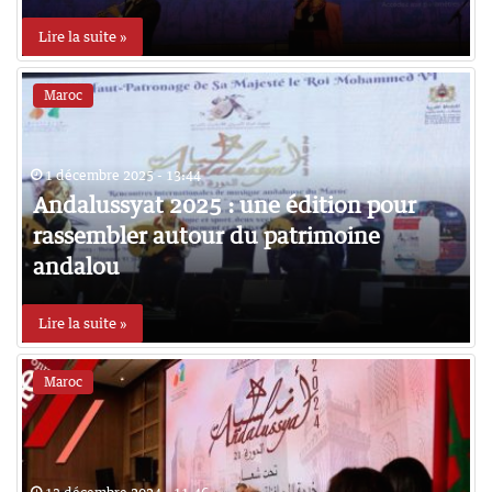
Lire la suite »
Maroc
1 décembre 2025 - 13:44
Andalussyat 2025 : une édition pour
rassembler autour du patrimoine
andalou
Lire la suite »
Maroc