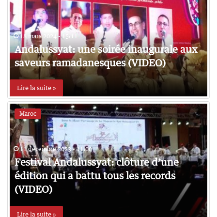
18 mars 2024 - 15:11
Andalussyat: une soirée inaugurale aux
saveurs ramadanesques (VIDEO)
Lire la suite »
Maroc
11 décembre 2023 - 11:00
Festival Andalussyat: clôture d’une
édition qui a battu tous les records
(VIDEO)
Lire la suite »