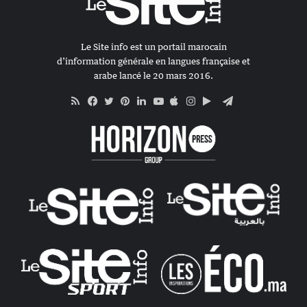
Le Site info est un portail marocain
d’information générale en langues française et
arabe lancé le 20 mars 2016.
RSS
Apple
Google
Telegram
Facebook
Twitter
Pinterest
Linkedin
YouTube
Instagram
Play