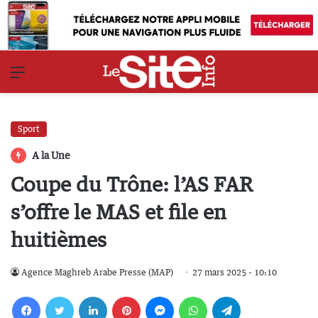
Menu
Sport
A la Une
Coupe du Trône: l’AS FAR
s’offre le MAS et file en
huitièmes
Agence Maghreb Arabe Presse (MAP)
27 mars 2025 - 10:10
Facebook
Twitter
Linkedin
Pinterest
Messenger
WhatsApp
Telegram