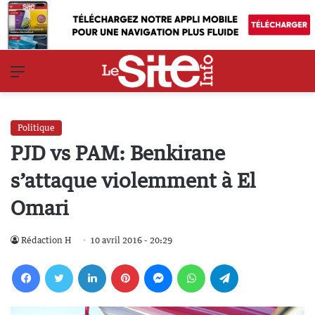
Menu
Politique
PJD vs PAM: Benkirane
s’attaque violemment à El
Omari
Rédaction H
10 avril 2016 - 20:29
Facebook
Twitter
Linkedin
Pinterest
Messenger
WhatsApp
Telegram