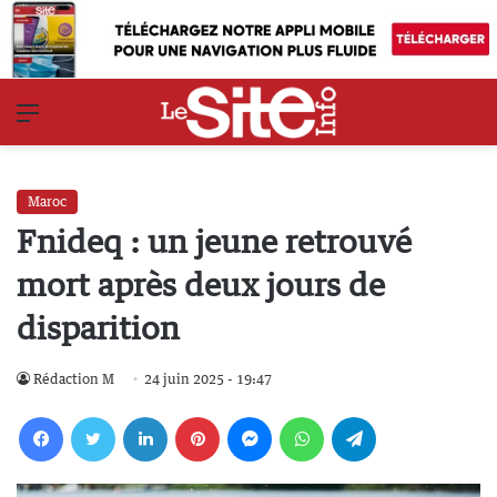
Menu
Maroc
Fnideq : un jeune retrouvé
mort après deux jours de
disparition
Rédaction M
24 juin 2025 - 19:47
Facebook
Twitter
Linkedin
Pinterest
Messenger
WhatsApp
Telegram