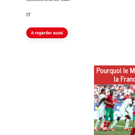
IT
A regarder aussi
Pourquoi le M
la Fran