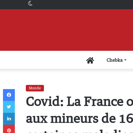
Switch
skin
Accueil
Chebka
Monde
Facebook
Covid: La France o
Twitter
Linkedin
aux mineurs de 16 
Pinterest