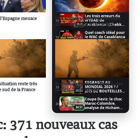
l'avant match avec les
14
fan-clubs du MAROC !
42:46
Les trois erreurs du
: l’Espagne menace
Une éclipse solaire spectaculaire
WYDAD de
15
attendue le 12 août en France
Casablanca ! (Chebka
9:21
1/3)
Quel coach idéal pour
le WAC de Casablanca
16
? (Chebka 2/3)
7:52
Ait Mena VS Naciri : le
17
match du Wydad 3/3
12:37
MAROC / SPORT EN
ENTREPRISE: LA
18
RECETTE DU SUCCES ?
35:51
REGRAGUI AU
situation reste très
Nouveau mégafeu en France, des
MONDIAL 2026 ? /
19
e sud de la France
milliers d’évacuations
JETS DE BOUTEILLES
41:54
MAROC-COLOMBIE
Coupe Davis: le choc
(CHEBKA)
Maroc-Colombie,
20
analyse de Hicham
34:51
Arazi