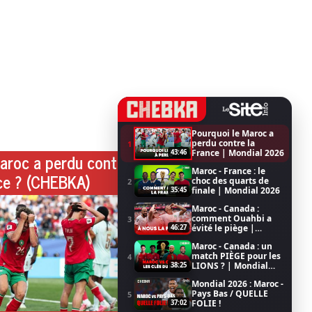
Pourquoi le Maroc a
perdu contre la
1
France | Mondial 2026
43:46
aroc a perdu contre
Maroc - France : le
ce ? (CHEBKA)
choc des quarts de
2
finale | Mondial 2026
35:45
Maroc - Canada :
comment Ouahbi a
3
évité le piège |
46:27
Mondial 2026
Maroc - Canada : un
match PIÈGE pour les
4
LIONS ? | Mondial
38:25
2026
Mondial 2026 : Maroc -
Pays Bas / QUELLE
5
FOLIE !
37:02