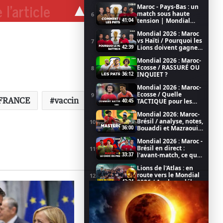
 l'article
Maroc - Pays-Bas : un
match sous haute
6
tension | Mondial
41:04
2026
Mondial 2026 : Maroc
vs Haïti / Pourquoi les
7
Lions doivent gagner
42:39
/ Coupe du Monde de
Mondial 2026 : Maroc-
la FIFA 2026
Ecosse / RASSURÉ OU
8
INQUIET ?
36:12
Mondial 2026 : Maroc-
Ecosse / Quelle
9
FRANCE
vaccin
TACTIQUE pour les
40:45
LIONS ?
Mondial 2026: Maroc-
Brésil / analyse, notes,
10
Bouaddi et Mazraoui
36:00
au top
Mondial 2026 : Maroc -
Brésil en direct :
11
l'avant-match, ce qu'il
33:37
faut savoir (émission
Lions de l'Atlas : en
LIVE)
route vers le Mondial
12
2026 / Analyse, débat,
43:24
football dans CHEBKA
Achraf Hakimi, porte
(1/2)
bonheur du PSG pour
13
la Champions League
25:57
(CHEBKA 2/2)
PSG vs Arsenal :