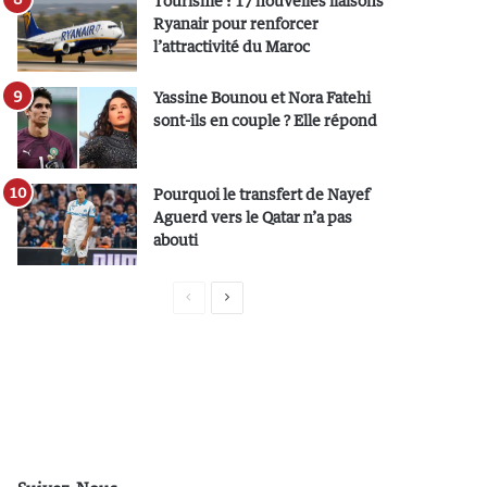
Tourisme : 17 nouvelles liaisons
Ryanair pour renforcer
l’attractivité du Maroc
Yassine Bounou et Nora Fatehi
sont-ils en couple ? Elle répond
Pourquoi le transfert de Nayef
Aguerd vers le Qatar n’a pas
abouti
P
P
a
a
g
g
e
e
p
s
r
u
é
i