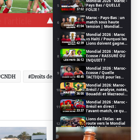
Mondial 2026 : Maroc -
Pays Bas / QUELLE
5
FOLIE !
37:02
 l'article
Maroc - Pays-Bas : un
match sous haute
6
tension | Mondial
41:04
2026
Mondial 2026 : Maroc
vs Haïti / Pourquoi les
7
Lions doivent gagner
42:39
/ Coupe du Monde de
Mondial 2026 : Maroc-
la FIFA 2026
Ecosse / RASSURÉ OU
8
INQUIET ?
36:12
Mondial 2026 : Maroc-
Ecosse / Quelle
9
CNDH
Droits de l'homme
TACTIQUE pour les
40:45
LIONS ?
Mondial 2026: Maroc-
Brésil / analyse, notes,
10
Bouaddi et Mazraoui
36:00
au top
Mondial 2026 : Maroc -
Brésil en direct :
11
l'avant-match, ce qu'il
33:37
faut savoir (émission
Lions de l'Atlas : en
LIVE)
route vers le Mondial
12
2026 / Analyse, débat,
43:24
football dans CHEBKA
Achraf Hakimi, porte
(1/2)