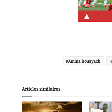
Lire
Amina Bouayach
Articles similaires