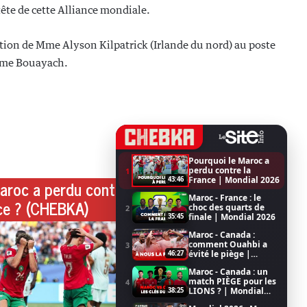
ête de cette Alliance mondiale.
tion de Mme Alyson Kilpatrick (Irlande du nord) au poste
Mme Bouayach.
Pourquoi le Maroc a
perdu contre la
1
France | Mondial 2026
43:46
aroc a perdu contre
Maroc - France : le
ce ? (CHEBKA)
choc des quarts de
2
finale | Mondial 2026
35:45
Maroc - Canada :
comment Ouahbi a
3
évité le piège |
46:27
Mondial 2026
Maroc - Canada : un
match PIÈGE pour les
4
LIONS ? | Mondial
38:25
2026