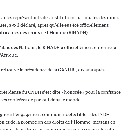
 les représentants des institutions nationales des droits
, a-t-il déclaré, après qu’elle eut été officiellement
africaines des droits de l’Homme (RINADH).
Palais des Nations, le RINADH a officiellement entériné la
’Afrique.
retrouve la présidence de la GANHRI, dix ans après
 présidente du CNDH s’est dite « honorée » pour la confiance
et ses confrères de partout dans le monde.
ligner « l’engagement commun indéfectible » des INDH
tion et de la promotion des droits de l’Homme, mettant en
les jours dans des situations complexes au service de cette