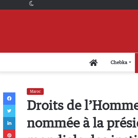
Switch
skin
Accueil
Chebka
Maroc
Facebook
Droits de l’Homm
Twitter
Linkedin
nommée à la présid
Pinterest