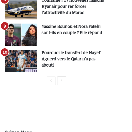
Tourisme : 17 nouvelles liaisons
Ryanair pour renforcer
l’attractivité du Maroc
Yassine Bounou et Nora Fatehi
sont-ils en couple ? Elle répond
Pourquoi le transfert de Nayef
Aguerd vers le Qatar n’a pas
abouti
P
P
a
a
g
g
e
e
p
s
r
u
é
i