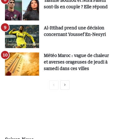
Yassine Bounou et Nora Fatehi
sont-ils en couple ? Elle répond
Al-Ittihad prend une décision
concernant Youssef En-Nesyri
Météo Maroc : vague de chaleur
et averses orageuses de jeudi à
samedi dans ces villes
P
P
a
a
g
g
e
e
p
s
r
u
é
i