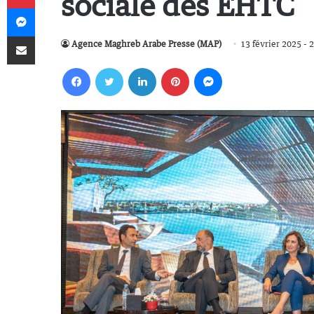
sociale des EHTC
Messenger
Partager par email
Agence Maghreb Arabe Presse (MAP)
13 février 2025 - 
Facebook
Twitter
Linkedin
Pinterest
Messenger