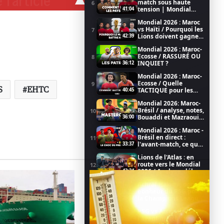
match sous haute
6
tension | Mondial
41:04
2026
Mondial 2026 : Maroc
vs Haïti / Pourquoi les
7
Lions doivent gagner
42:39
/ Coupe du Monde de
Mondial 2026 : Maroc-
la FIFA 2026
Ecosse / RASSURÉ OU
8
INQUIET ?
36:12
Mondial 2026 : Maroc-
Ecosse / Quelle
9
S
EHTC
TACTIQUE pour les
40:45
LIONS ?
Mondial 2026: Maroc-
Brésil / analyse, notes,
10
Bouaddi et Mazraoui
36:00
au top
Mondial 2026 : Maroc -
Brésil en direct :
11
l'avant-match, ce qu'il
33:37
faut savoir (émission
Lions de l'Atlas : en
LIVE)
route vers le Mondial
12
2026 / Analyse, débat,
43:24
football dans CHEBKA
Achraf Hakimi, porte
(1/2)
bonheur du PSG pour
13
la Champions League
25:57
(CHEBKA 2/2)
PSG vs Arsenal :
l'avant match avec les
14