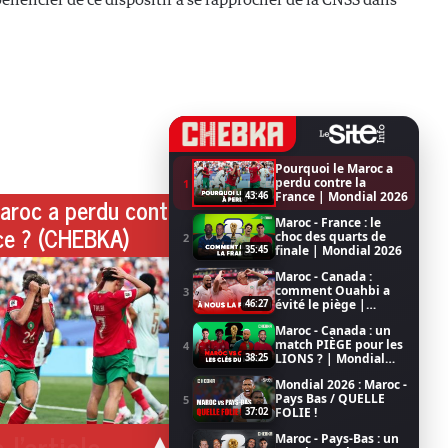
Pourquoi le Maroc a
perdu contre la
1
France | Mondial 2026
43:46
aroc a perdu contre
Maroc - France : le
ce ? (CHEBKA)
choc des quarts de
2
finale | Mondial 2026
35:45
Maroc - Canada :
comment Ouahbi a
3
évité le piège |
46:27
Mondial 2026
Maroc - Canada : un
match PIÈGE pour les
4
LIONS ? | Mondial
38:25
2026
Mondial 2026 : Maroc -
Pays Bas / QUELLE
5
FOLIE !
37:02
 l'article
Maroc - Pays-Bas : un