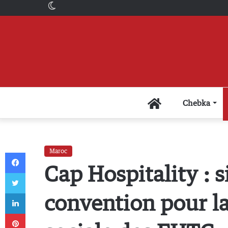
Switch
skin
Accueil
Chebka
Maroc
Facebook
Cap Hospitality : 
Twitter
Linkedin
convention pour la
Pinterest