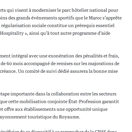
rts qui visent à moderniser le parc hôtelier national pour
ins des grands événements sportifs que le Maroc s’apprête
a régularisation sociale constitue un prérequis essentiel
spitality », ainsi qu’à tout autre programme d’aide
ement intégral avec une exonération des pénalités et frais,
e 60 mois accompagné de remises sur les majorations de
a créance. Un comité de suivi dédié assurera la bonne mise
tape importante dans la collaboration entre les secteurs
que cette mobilisation conjointe État-Profession garantit
 et offre aux établissements une opportunité unique
au rayonnement touristique du Royaume.
énéficier de ce dispositif à se rapprocher de la CNSS dans