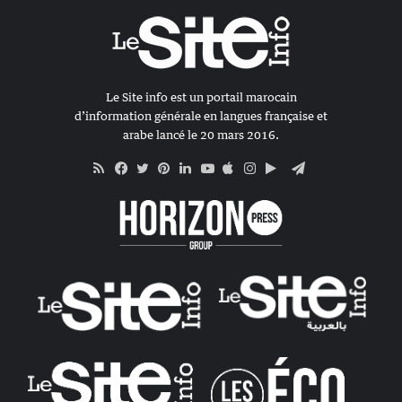
Le Site info est un portail marocain
d’information générale en langues française et
arabe lancé le 20 mars 2016.
RSS
Apple
Google
Telegram
Facebook
Twitter
Pinterest
Linkedin
YouTube
Instagram
Play