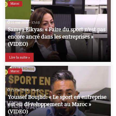
Maroc
25 mai 2024 - 17:15
Samya Elkyas: « Faire du sport n’est pas
encore ancré dans les entreprises »
(VIDEO)
Lire la suite »
Maroc
25 mai 2024 - 16:45
Youssef Boujlid: « Le sport en entreprise
est en développement au Maroc »
(VIDEO)