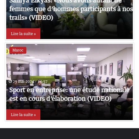
Samya Elkyas: «Nous avons autant de
femmes que d’hommes participants à nos
trails» (VIDEO)
Lire la suite »
Maroc
25 mai 2024 - 14:57
Sport en entreprise: une étude nationale
est en cours d’élaboration (VIDEO)
Lire la suite »