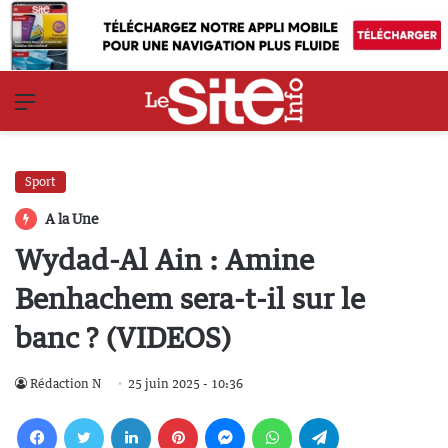
Menu
Sport
A la Une
Wydad-Al Ain : Amine
Benhachem sera-t-il sur le
banc ? (VIDEOS)
Rédaction N
25 juin 2025 - 10:36
Facebook
Twitter
Linkedin
Pinterest
Messenger
WhatsApp
Telegram