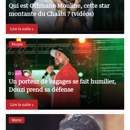
Qui est Othmane Mouline, cette star
montante du Chaâbi ? (vidéos)
Lire la suite »
People
2 août 2016 - 13:53
Un porteur de bagages se fait humilier,
Douzi prend sa défense
Lire la suite »
Maroc