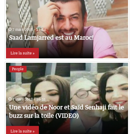
7 mars 2018 - 21:54
Saad Lamjarred est au Maroc!
Lire la suite »
People
1 mars 2018 - 16:31
Une vidéo de Noor et Saïd Senhaji fait le
buzz sur la toile (VIDEO)
Lire la suite »