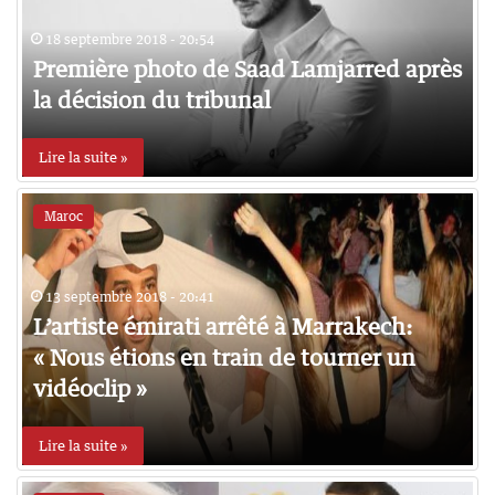
18 septembre 2018 - 20:54
Première photo de Saad Lamjarred après
la décision du tribunal
Lire la suite »
Maroc
13 septembre 2018 - 20:41
L’artiste émirati arrêté à Marrakech:
« Nous étions en train de tourner un
vidéoclip »
Lire la suite »