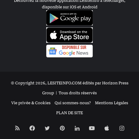
Découvrez la nouvelle application LeSiteInfo à télécharger,
disponible sur iOS et Android
© Copyright 2026, LESITEINFO.COM édités par Horizon Press
Group |
Tous droits réservés
Vie privée & Cookies
Qui sommes-nous?
Mentions Légales
PLAN DE SITE
RSS
Facebook
Twitter
Pinterest
Linkedin
YouTube
Apple
Insta