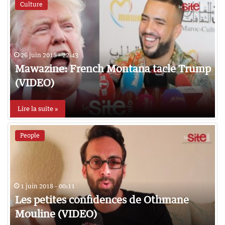
Culture
26 juin 2018 - 22:43
Mawazine: French Montana tacle Trump
(VIDEO)
Lire la suite »
People
1 juin 2018 - 00:11
Les petites confidences de Othmane
Mouline (VIDEO)