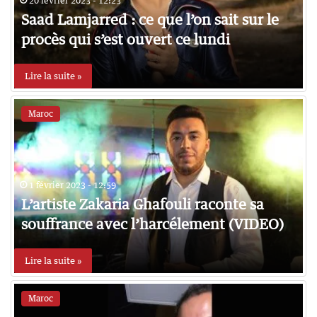
20 février 2023 - 12:23
Saad Lamjarred : ce que l’on sait sur le
procès qui s’est ouvert ce lundi
Lire la suite »
Maroc
1 février 2023 - 12:59
L’artiste Zakaria Ghafouli raconte sa
souffrance avec l’harcélement (VIDEO)
Lire la suite »
Maroc