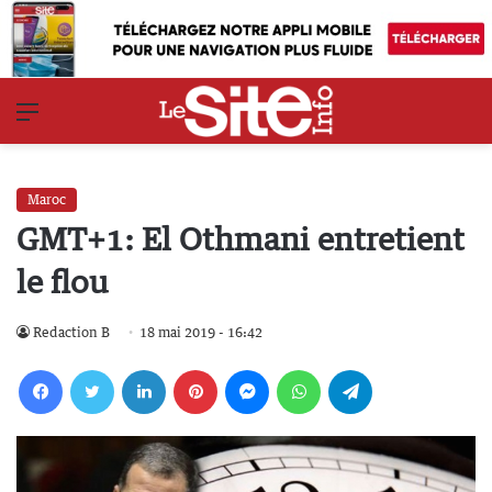
Menu
Maroc
GMT+1: El Othmani entretient
le flou
Redaction B
18 mai 2019 - 16:42
Facebook
Twitter
Linkedin
Pinterest
Messenger
WhatsApp
Telegram