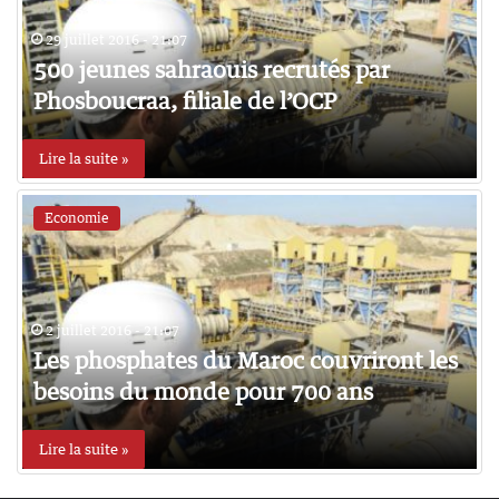
29 juillet 2016 - 21:07
500 jeunes sahraouis recrutés par
Phosboucraa, filiale de l’OCP
Lire la suite »
Economie
2 juillet 2016 - 21:07
Les phosphates du Maroc couvriront les
besoins du monde pour 700 ans
Lire la suite »