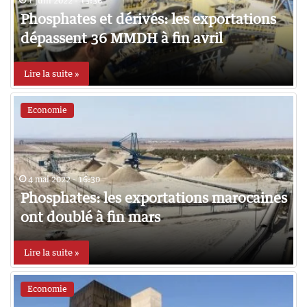
1 juin 2022 - 13:36
Phosphates et dérivés: les exportations
dépassent 36 MMDH à fin avril
Lire la suite »
Economie
4 mai 2022 - 16:30
Phosphates: les exportations marocaines
ont doublé à fin mars
Lire la suite »
Economie