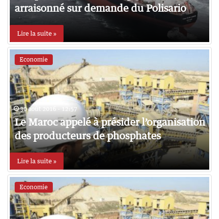
arraisonné sur demande du Polisario
Lire la suite »
Economie
30 août 2016 - 12:57
Le Maroc appelé à présider l’organisation
des producteurs de phosphates
Lire la suite »
Economie