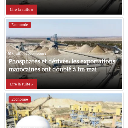
Lire la suite »
Economie
5 juillet 2022 - 20:03
Phosphates et dérivés: les exportations
marocaines ont doublé à fin mai
Lire la suite »
Economie