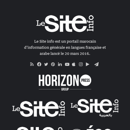
Le Site info est un portail marocain
d’information générale en langues française et
arabe lancé le 20 mars 2016.
RSS
Apple
Google
Telegram
Facebook
Twitter
Pinterest
Linkedin
YouTube
Instagram
Play