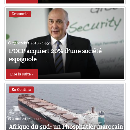
Economie
23 octobre 2018 - 14:51
L’OCP acquiert 20% d’une société
espagnole
Lire la suite »
En Continu
4 mai 2017 - 11:09
Afrique du sud: un Phosphatier marocain