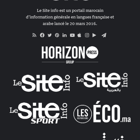
Le Site info est un portail marocain
d’information générale en langues française et
arabe lancé le 20 mars 2016.
RSS
Apple
Google
Telegram
Facebook
Twitter
Pinterest
Linkedin
YouTube
Instagram
Play