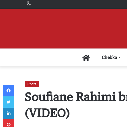
Switch
skin
Accueil
Chebka
Sport
Facebook
Soufiane Rahimi br
Twitter
Linkedin
(VIDEO)
Pinterest