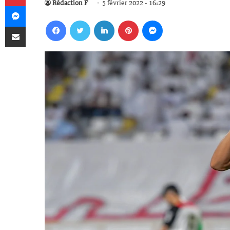
Rédaction F
5 février 2022 - 16:29
Messenger
Facebook
Twitter
Linkedin
Pinterest
Messenger
Partager par email