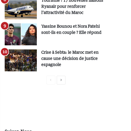
Tourisme : 17 nouvelles liaisons
Ryanair pour renforcer
l’attractivité du Maroc
Yassine Bounou et Nora Fatehi
sont-ils en couple ? Elle répond
Crise à Sebta: le Maroc met en
cause une décision de justice
espagnole
P
P
a
a
g
g
e
e
p
s
r
u
é
i