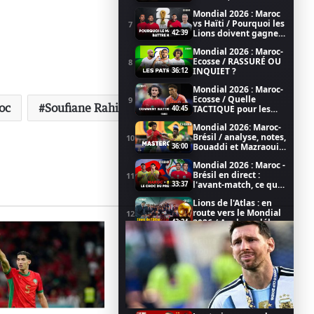
2026
Mondial 2026 : Maroc
vs Haïti / Pourquoi les
7
Lions doivent gagner
42:39
/ Coupe du Monde de
Mondial 2026 : Maroc-
la FIFA 2026
Ecosse / RASSURÉ OU
8
INQUIET ?
36:12
Mondial 2026 : Maroc-
Ecosse / Quelle
9
oc
Soufiane Rahimi
TACTIQUE pour les
40:45
LIONS ?
Mondial 2026: Maroc-
Brésil / analyse, notes,
10
Bouaddi et Mazraoui
36:00
au top
Mondial 2026 : Maroc -
Brésil en direct :
11
l'avant-match, ce qu'il
33:37
faut savoir (émission
Lions de l'Atlas : en
LIVE)
route vers le Mondial
12
2026 / Analyse, débat,
43:24
football dans CHEBKA
Achraf Hakimi, porte
(1/2)
bonheur du PSG pour
13
la Champions League
25:57
(CHEBKA 2/2)
PSG vs Arsenal :
l'avant match avec les
14
fan-clubs du MAROC !
42:46