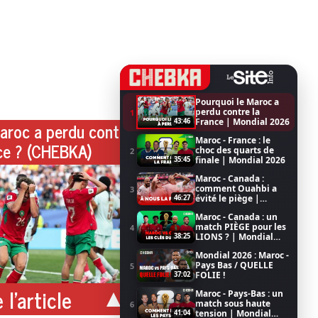
Pourquoi le Maroc a
perdu contre la
1
France | Mondial 2026
43:46
aroc a perdu contre
Maroc - France : le
ce ? (CHEBKA)
choc des quarts de
2
finale | Mondial 2026
35:45
Maroc - Canada :
comment Ouahbi a
3
évité le piège |
46:27
Mondial 2026
Maroc - Canada : un
match PIÈGE pour les
4
LIONS ? | Mondial
38:25
2026
Mondial 2026 : Maroc -
Pays Bas / QUELLE
5
FOLIE !
37:02
 l'article
Maroc - Pays-Bas : un
match sous haute
6
tension | Mondial
41:04