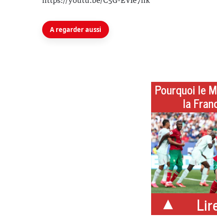
https://youtu.be/C5G-EVIe7hk
A regarder aussi
Pourquoi le M
la Fran
Lire