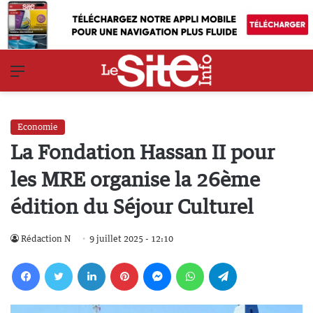
Menu
Economie
La Fondation Hassan II pour
les MRE organise la 26ème
édition du Séjour Culturel
Rédaction N
9 juillet 2025 - 12:10
Facebook
Twitter
Linkedin
Pinterest
Messenger
WhatsApp
Telegram