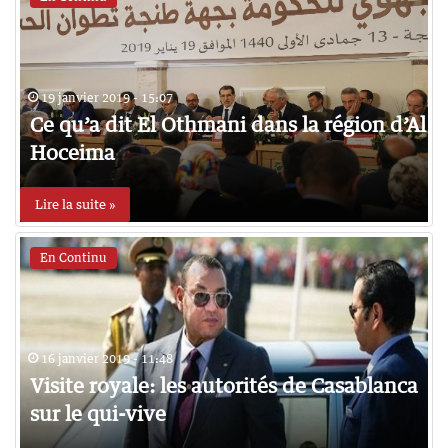
19 janvier 2019 - 15:07
Ce qu’a dit El Othmani dans la région d’Al
Hoceima
Lire la suite »
En Continu
16 janvier 2019 - 11:48
Visite royale: les autorités de Casablanca
sur le qui-vive