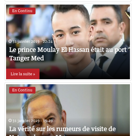
En Continu
31 janvier 2019 - 22:24
Le prince Moulay El Hassan était au port
Tanger Med
Lire la suite »
En Continu
31 janvier 2019 - 19:49
La vérité sur les rumeurs de visite de