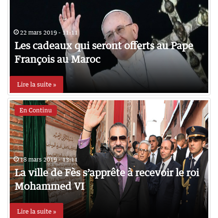
22 mars 2019 - 11:11
Les cadeaux qui seront offerts au Pape
François au Maroc
Lire la suite »
En Continu
18 mars 2019 - 13:11
La ville de Fès s’apprête à recevoir le roi
Mohammed VI
Lire la suite »