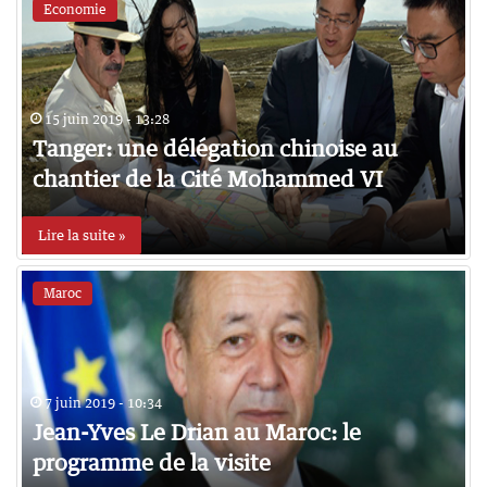
Economie
15 juin 2019 - 13:28
Tanger: une délégation chinoise au
chantier de la Cité Mohammed VI
Lire la suite »
Maroc
7 juin 2019 - 10:34
Jean-Yves Le Drian au Maroc: le
programme de la visite