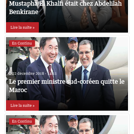
Mustapha El Khalfi était chez Abdelilah
Benkirane
Lire la suite »
En Continu
22 décembre 2018 - 14:11
Le premier ministre sud-coréen quitte le
Maroc
Lire la suite »
En Continu