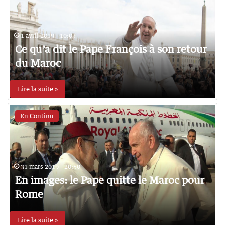
1 avril 2019 - 10:03
Ce qu’a dit le Pape François à son retour
du Maroc
Lire la suite »
En Continu
31 mars 2019 - 20:50
En images: le Pape quitte le Maroc pour
Rome
Lire la suite »