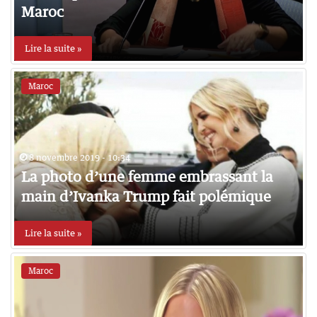
Maroc
Lire la suite »
Maroc
8 novembre 2019 - 10:34
La photo d’une femme embrassant la
main d’Ivanka Trump fait polémique
Lire la suite »
Maroc