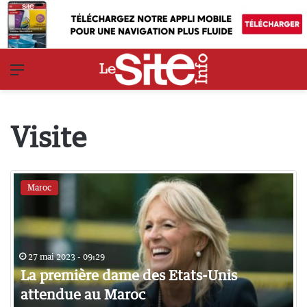
Menu
Visite
Maroc
27 mai 2023 - 09:29
La première dame des Etats-Unis
attendue au Maroc