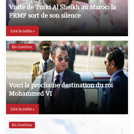
Visite de Turki Al Sheikh au Maroc: la
FRMF sort de son silence
Lire la suite »
En Continu
9 avril 2019 - 11:05
Voici la prochaine destination du roi
Mohammed VI
Lire la suite »
En Continu