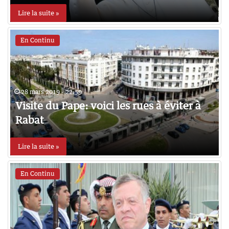
Lire la suite »
En Continu
28 mars 2019 - 22:59
Visite du Pape: voici les rues à éviter à
Rabat
Lire la suite »
En Continu