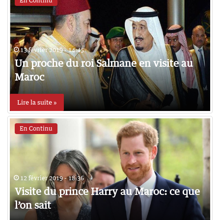
En Continu
13 février 2019 - 14:45
Un proche du roi Salmane en visite au
Maroc
Lire la suite »
En Continu
12 février 2019 - 18:36
Visite du prince Harry au Maroc: ce que
l’on sait