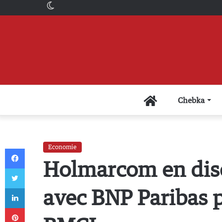
Switch
skin
Accueil
Chebka
Economie
Facebook
Holmarcom en disc
Twitter
Linkedin
avec BNP Paribas p
Pinterest