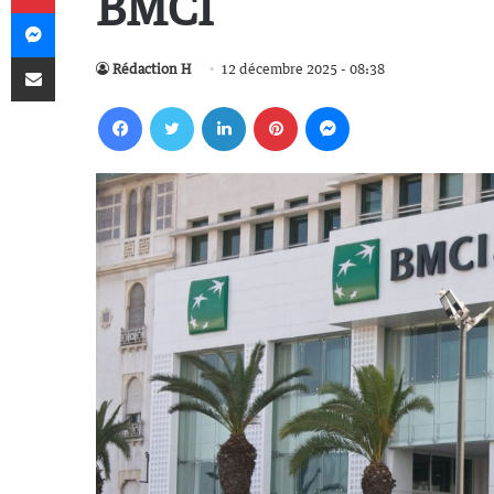
BMCI
Messenger
Partager par email
Rédaction H
12 décembre 2025 - 08:38
Facebook
Twitter
Linkedin
Pinterest
Messenger