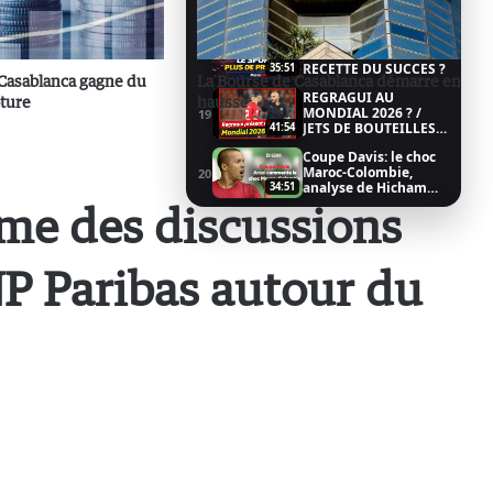
match du Wydad 3/3
12:37
MAROC / SPORT EN
ENTREPRISE: LA
18
RECETTE DU SUCCES ?
35:51
Casablanca gagne du
La Bourse de Casablanca démarre en
REGRAGUI AU
ôture
hausse
MONDIAL 2026 ? /
19
JETS DE BOUTEILLES
41:54
MAROC-COLOMBIE
Coupe Davis: le choc
(CHEBKA)
Maroc-Colombie,
20
analyse de Hicham
34:51
Arazi