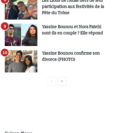
Les Lions de l’Atlas fiers de leur
participation aux festivités de la
Fête du Trône
Yassine Bounou et Nora Fatehi
sont-ils en couple ? Elle répond
Yassine Bounou confirme son
divorce (PHOTO)
P
P
a
a
g
g
e
e
p
s
r
u
é
i