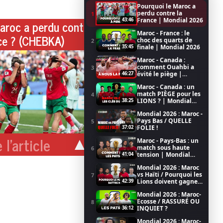
Pourquoi le Maroc a
perdu contre la
1
France | Mondial 2026
43:46
aroc a perdu contre
Maroc - France : le
ce ? (CHEBKA)
choc des quarts de
2
finale | Mondial 2026
35:45
Maroc - Canada :
comment Ouahbi a
3
évité le piège |
46:27
Mondial 2026
Maroc - Canada : un
match PIÈGE pour les
4
LIONS ? | Mondial
38:25
2026
Mondial 2026 : Maroc -
Pays Bas / QUELLE
5
FOLIE !
37:02
 l'article
Maroc - Pays-Bas : un
match sous haute
6
tension | Mondial
41:04
2026
Mondial 2026 : Maroc
vs Haïti / Pourquoi les
7
Lions doivent gagner
42:39
/ Coupe du Monde de
Mondial 2026 : Maroc-
la FIFA 2026
Ecosse / RASSURÉ OU
8
INQUIET ?
36:12
Mondial 2026 : Maroc-