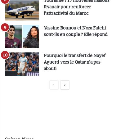
Tourisme : 17 nouvelles liaisons
Ryanair pour renforcer
l’attractivité du Maroc
Yassine Bounou et Nora Fatehi
sont-ils en couple ? Elle répond
Pourquoi le transfert de Nayef
Aguerd vers le Qatar n’a pas
abouti
P
P
a
a
g
g
e
e
p
s
r
u
é
i