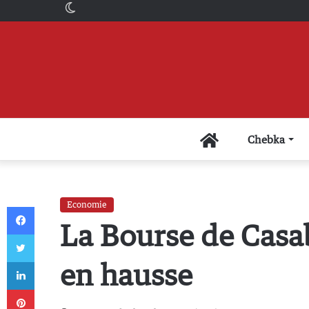
Switch
skin
Accueil
Chebka
Economie
Facebook
La Bourse de Casab
Twitter
Linkedin
en hausse
Pinterest