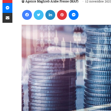
Agence Maghreb Arabe Presse (MAP)
12 novembre 2025
Messenger
Facebook
Twitter
Linkedin
Pinterest
Messenger
Partager par email