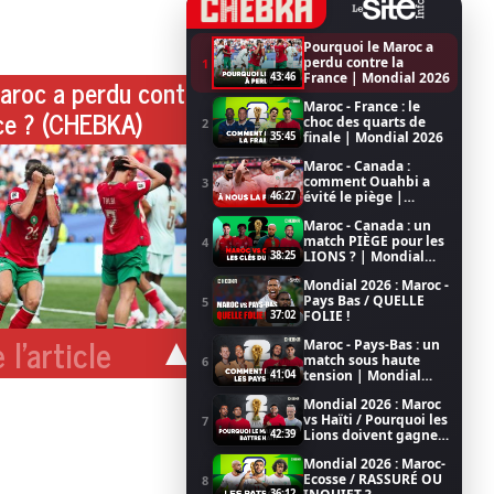
Pourquoi le Maroc a
perdu contre la
1
France | Mondial 2026
43:46
aroc a perdu contre
Maroc - France : le
ce ? (CHEBKA)
choc des quarts de
2
finale | Mondial 2026
35:45
Maroc - Canada :
comment Ouahbi a
3
évité le piège |
46:27
Mondial 2026
Maroc - Canada : un
match PIÈGE pour les
4
LIONS ? | Mondial
38:25
2026
Mondial 2026 : Maroc -
Pays Bas / QUELLE
5
FOLIE !
37:02
 l'article
Maroc - Pays-Bas : un
match sous haute
6
tension | Mondial
41:04
2026
Mondial 2026 : Maroc
vs Haïti / Pourquoi les
7
Lions doivent gagner
42:39
/ Coupe du Monde de
Mondial 2026 : Maroc-
la FIFA 2026
Ecosse / RASSURÉ OU
8
36:12