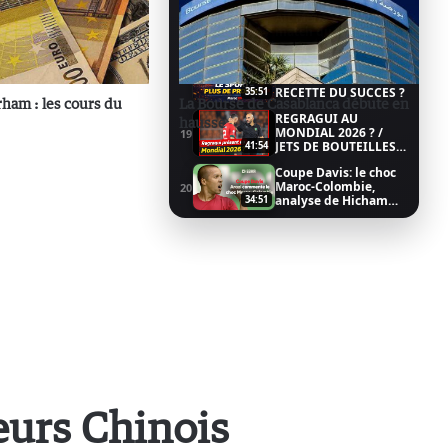
Ait Mena VS Naciri : le
17
match du Wydad 3/3
12:37
MAROC / SPORT EN
ENTREPRISE: LA
18
RECETTE DU SUCCES ?
35:51
rham : les cours du
La Bourse de Casablanca débute en
REGRAGUI AU
hausse
MONDIAL 2026 ? /
19
JETS DE BOUTEILLES
41:54
MAROC-COLOMBIE
Coupe Davis: le choc
(CHEBKA)
Maroc-Colombie,
20
analyse de Hicham
34:51
Arazi