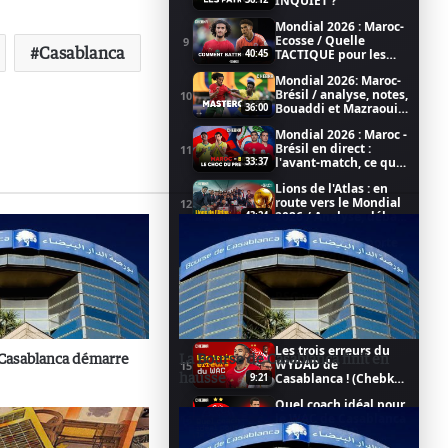
INQUIET ?
Mondial 2026 : Maroc-
Ecosse / Quelle
9
Casablanca
TACTIQUE pour les
40:45
LIONS ?
Mondial 2026: Maroc-
Brésil / analyse, notes,
10
Bouaddi et Mazraoui
36:00
au top
Mondial 2026 : Maroc -
Brésil en direct :
11
l'avant-match, ce qu'il
33:37
faut savoir (émission
Lions de l'Atlas : en
LIVE)
route vers le Mondial
12
2026 / Analyse, débat,
43:24
football dans CHEBKA
Achraf Hakimi, porte
(1/2)
bonheur du PSG pour
13
la Champions League
25:57
(CHEBKA 2/2)
PSG vs Arsenal :
l'avant match avec les
14
fan-clubs du MAROC !
42:46
Les trois erreurs du
 Casablanca démarre
La Bourse de Casablanca finit en
WYDAD de
15
hausse
Casablanca ! (Chebka
9:21
1/3)
Quel coach idéal pour
le WAC de Casablanca
16
? (Chebka 2/3)
7:52