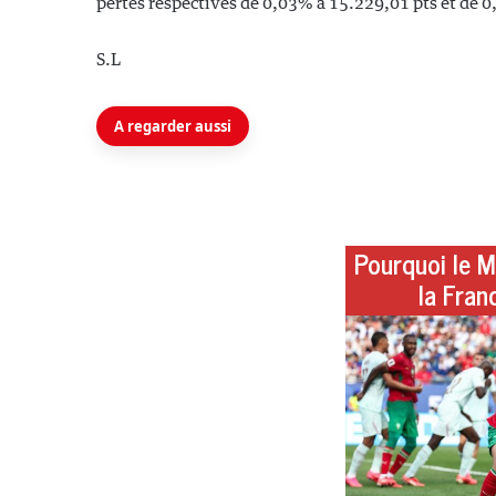
pertes respectives de 0,03% à 15.229,01 pts et de 
S.L
A regarder aussi
Pourquoi le M
la Fran