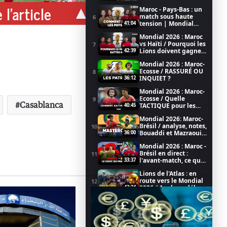
 l'article
Maroc - Pays-Bas : un
match sous haute
6
tension | Mondial
41:04
2026
Mondial 2026 : Maroc
vs Haïti / Pourquoi les
7
Lions doivent gagner
42:39
/ Coupe du Monde de
Mondial 2026 : Maroc-
la FIFA 2026
Ecosse / RASSURÉ OU
8
INQUIET ?
36:12
Mondial 2026 : Maroc-
Ecosse / Quelle
9
Casablanca
TACTIQUE pour les
40:45
LIONS ?
Mondial 2026: Maroc-
Brésil / analyse, notes,
10
Bouaddi et Mazraoui
36:00
au top
Mondial 2026 : Maroc -
Brésil en direct :
11
l'avant-match, ce qu'il
33:37
faut savoir (émission
Lions de l'Atlas : en
LIVE)
route vers le Mondial
12
2026 / Analyse, débat,
43:24
football dans CHEBKA
Achraf Hakimi, porte
(1/2)
bonheur du PSG pour
13
la Champions League
25:57
(CHEBKA 2/2)