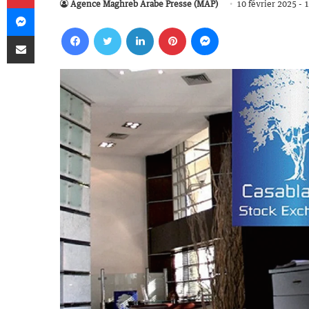
Agence Maghreb Arabe Presse (MAP)
10 février 2025 - 
Messenger
Facebook
Twitter
Linkedin
Pinterest
Messenger
Partager par email