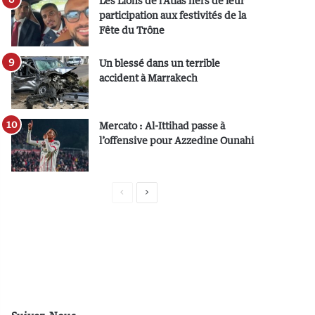
Les Lions de l’Atlas fiers de leur
participation aux festivités de la
Fête du Trône
Un blessé dans un terrible
accident à Marrakech
Mercato : Al-Ittihad passe à
l’offensive pour Azzedine Ounahi
P
P
a
a
g
g
e
e
p
s
r
u
é
i