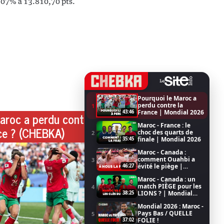
0,07% à 13.810,70 pts.
Pourquoi le Maroc a
perdu contre la
1
France | Mondial 2026
43:46
aroc a perdu contre
Maroc - France : le
ce ? (CHEBKA)
choc des quarts de
2
finale | Mondial 2026
35:45
Maroc - Canada :
comment Ouahbi a
3
évité le piège |
46:27
Mondial 2026
Maroc - Canada : un
match PIÈGE pour les
4
LIONS ? | Mondial
38:25
2026
Mondial 2026 : Maroc -
Pays Bas / QUELLE
5
FOLIE !
37:02