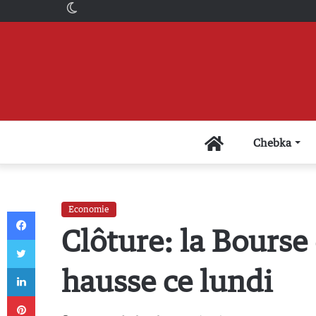
Switch
skin
Accueil
Chebka
Economie
Facebook
Clôture: la Bourse
Twitter
Linkedin
hausse ce lundi
Pinterest