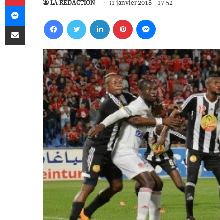
LA RÉDACTION
31 janvier 2018 - 17:52
Messenger
Facebook
Twitter
Linkedin
Pinterest
Messenger
Partager par email