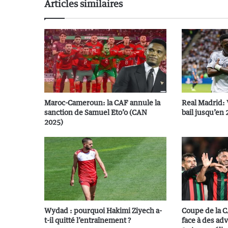
Articles similaires
Maroc-Cameroun: la CAF annule la
Real Madrid: 
sanction de Samuel Eto’o (CAN
bail jusqu’en 
2025)
Wydad : pourquoi Hakimi Ziyech a-
Coupe de la CA
t-il quitté l’entraînement ?
face à des adv