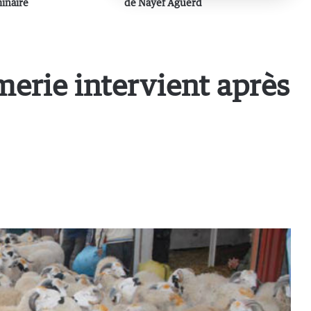
minaire
de Nayef Aguerd