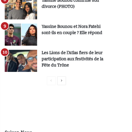
Yassine Bounou confirme son
divorce (PHOTO)
Yassine Bounou et Nora Fatehi
sont-ils en couple ? Elle répond
Les Lions de l’Atlas fiers de leur
participation aux festivités de la
Fête du Trône
P
P
a
a
g
g
e
e
p
s
r
u
é
i