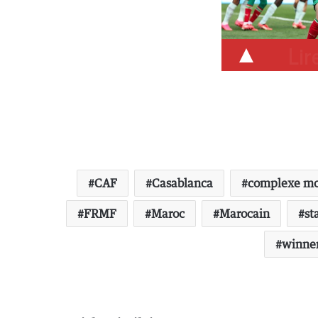
Lire
CAF
Casablanca
complexe m
FRMF
Maroc
Marocain
st
winne