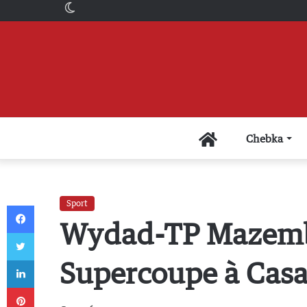
Switch
skin
Accueil
Chebka
Sport
Facebook
Wydad-TP Mazembe:
Twitter
Linkedin
Supercoupe à Cas
Pinterest