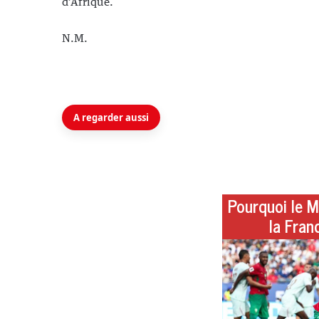
d’Afrique.
N.M.
A regarder aussi
Pourquoi le M
la Fran