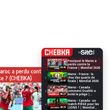
Pourquoi le Maroc a
perdu contre la
1
France | Mondial 2026
43:46
aroc a perdu contre
Maroc - France : le
ce ? (CHEBKA)
choc des quarts de
2
finale | Mondial 2026
35:45
Maroc - Canada :
comment Ouahbi a
3
évité le piège |
46:27
Mondial 2026
Maroc - Canada : un
match PIÈGE pour les
4
LIONS ? | Mondial
38:25