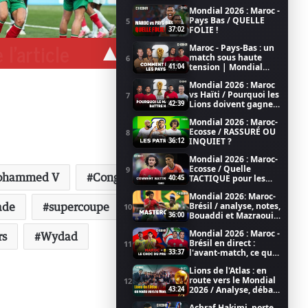
2026
Mondial 2026 : Maroc -
Pays Bas / QUELLE
5
FOLIE !
37:02
 l'article
Maroc - Pays-Bas : un
match sous haute
6
tension | Mondial
41:04
2026
Mondial 2026 : Maroc
vs Haïti / Pourquoi les
7
Lions doivent gagner
42:39
/ Coupe du Monde de
Mondial 2026 : Maroc-
la FIFA 2026
Ecosse / RASSURÉ OU
8
INQUIET ?
36:12
Mondial 2026 : Maroc-
Ecosse / Quelle
9
ohammed V
Congo
FIFA
Football
TACTIQUE pour les
40:45
LIONS ?
Mondial 2026: Maroc-
ade
supercoupe
TP Mazembe
Brésil / analyse, notes,
WAC
10
Bouaddi et Mazraoui
36:00
au top
Mondial 2026 : Maroc -
rs
Wydad
Brésil en direct :
11
l'avant-match, ce qu'il
33:37
faut savoir (émission
Lions de l'Atlas : en
LIVE)
route vers le Mondial
12
2026 / Analyse, débat,
43:24
football dans CHEBKA
Achraf Hakimi, porte