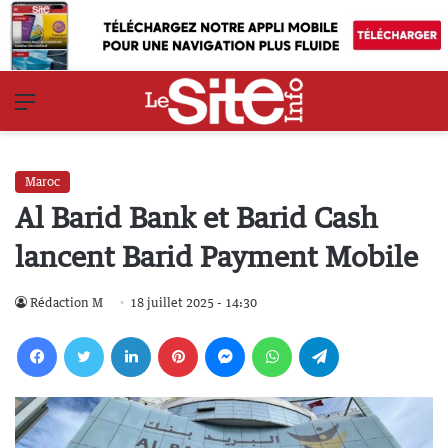
Menu
Maroc
Al Barid Bank et Barid Cash
lancent Barid Payment Mobile
Rédaction M
18 juillet 2025 - 14:30
Facebook
Twitter
Linkedin
Pinterest
Messenger
WhatsApp
Telegram