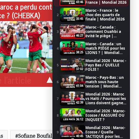
France | Mondial 2026
43:46
aroc a perdu contre
Maroc - France : le
ce ? (CHEBKA)
choc des quarts de
2
finale | Mondial 2026
35:45
Maroc - Canada :
comment Ouahbi a
3
évité le piège |
46:27
Mondial 2026
Maroc - Canada : un
match PIÈGE pour les
4
LIONS ? | Mondial
38:25
2026
Mondial 2026 : Maroc -
Pays Bas / QUELLE
5
FOLIE !
37:02
 l'article
Maroc - Pays-Bas : un
match sous haute
6
tension | Mondial
41:04
2026
Mondial 2026 : Maroc
vs Haïti / Pourquoi les
7
Lions doivent gagner
42:39
/ Coupe du Monde de
Mondial 2026 : Maroc-
la FIFA 2026
Ecosse / RASSURÉ OU
8
INQUIET ?
36:12
Mondial 2026 : Maroc-
Ecosse / Quelle
9
as
Sofiane Boufal
TACTIQUE pour les
40:45