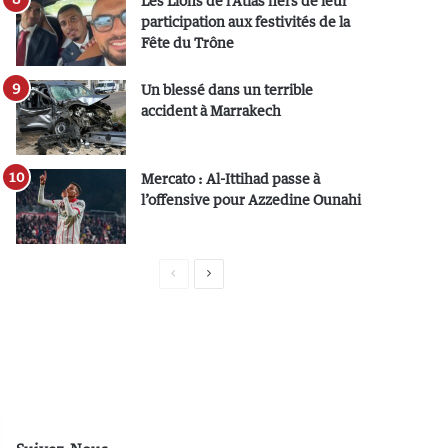
Les Lions de l’Atlas fiers de leur
participation aux festivités de la
Fête du Trône
Un blessé dans un terrible
accident à Marrakech
Mercato : Al-Ittihad passe à
l’offensive pour Azzedine Ounahi
P
P
a
a
g
g
e
e
p
s
r
u
é
i