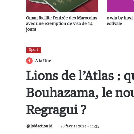
Oman facilite l’entrée des Marocains
« win by inwi 
avec une exemption de visa de 14
estivale
jours