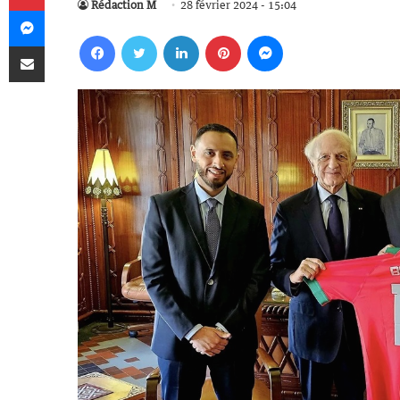
Rédaction M
28 février 2024 - 15:04
Messenger
Facebook
Twitter
Linkedin
Pinterest
Messenger
Partager par email