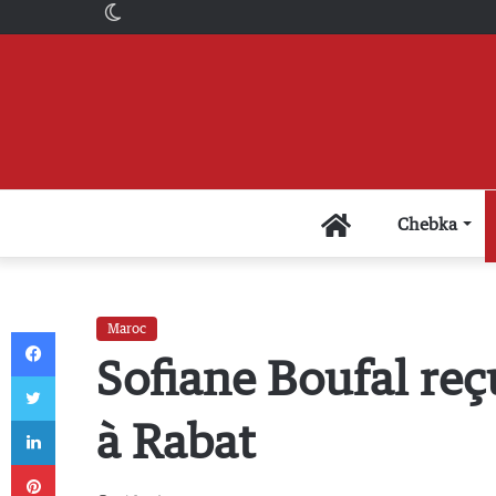
Switch
skin
Accueil
Chebka
Maroc
Facebook
Sofiane Boufal re
Twitter
Linkedin
à Rabat
Pinterest