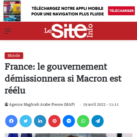
Menu
Monde
France: le gouvernement
démissionnera si Macron est
réélu
Agence Maghreb Arabe Presse (MAP)
19 avril 2022 - 11:11
Facebook
Twitter
Linkedin
Pinterest
Messenger
WhatsApp
Telegram