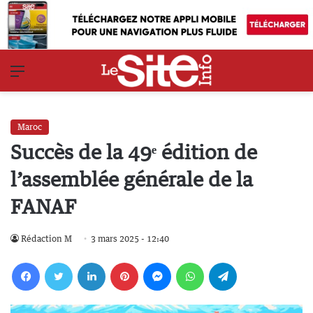
Menu
Maroc
Succès de la 49ᵉ édition de
l’assemblée générale de la
FANAF
Rédaction M
3 mars 2025 - 12:40
Facebook
Twitter
Linkedin
Pinterest
Messenger
WhatsApp
Telegram