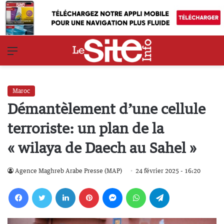
Menu
Maroc
Démantèlement d’une cellule
terroriste: un plan de la
« wilaya de Daech au Sahel »
Agence Maghreb Arabe Presse (MAP)
24 février 2025 - 16:20
Facebook
Twitter
Linkedin
Pinterest
Messenger
WhatsApp
Telegram