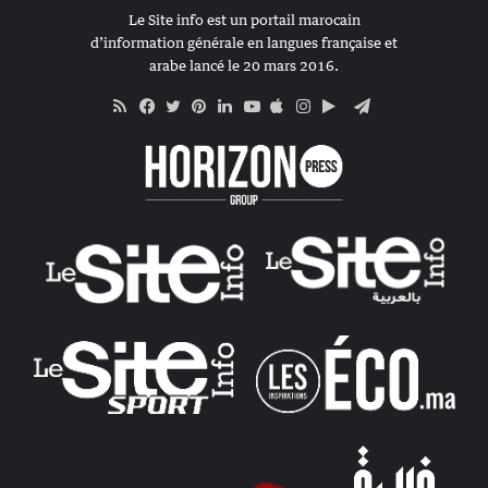
Le Site info est un portail marocain
d’information générale en langues française et
arabe lancé le 20 mars 2016.
RSS
Apple
Google
Telegram
Facebook
Twitter
Pinterest
Linkedin
YouTube
Instagram
Play