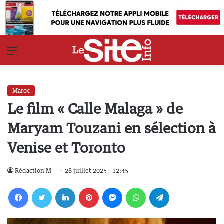
Menu
Maroc
Le film « Calle Malaga » de
Maryam Touzani en sélection à
Venise et Toronto
Rédaction M
28 juillet 2025 - 12:45
Facebook
Twitter
Linkedin
Pinterest
Messenger
WhatsApp
Telegram