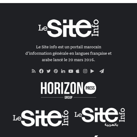
Le Site info est un portail marocain
d’information générale en langues française et
arabe lancé le 20 mars 2016.
RSS
Apple
Google
Telegram
Facebook
Twitter
Pinterest
Linkedin
YouTube
Instagram
Play