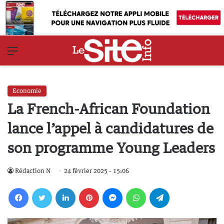
Menu
Economie
La French-African Foundation
lance l’appel à candidatures de
son programme Young Leaders
Rédaction N
24 février 2025 - 15:06
Facebook
Twitter
Linkedin
Pinterest
Messenger
WhatsApp
Telegram