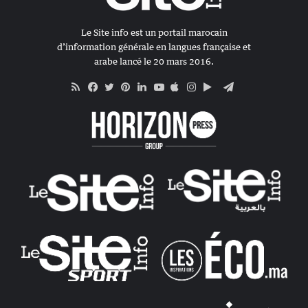
Le Site info est un portail marocain
d’information générale en langues française et
arabe lancé le 20 mars 2016.
RSS
Apple
Google
Telegram
Facebook
Twitter
Pinterest
Linkedin
YouTube
Instagram
Play