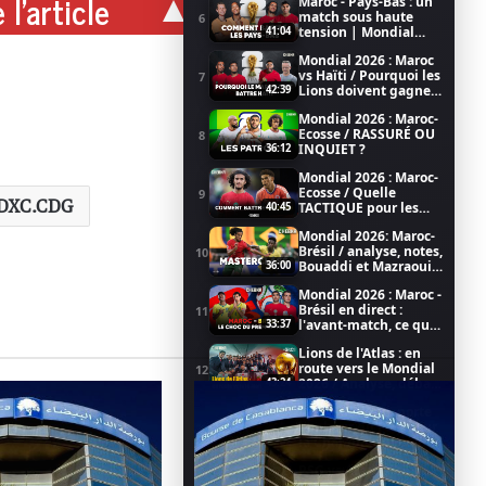
 l'article
Maroc - Pays-Bas : un
match sous haute
6
tension | Mondial
41:04
2026
Mondial 2026 : Maroc
vs Haïti / Pourquoi les
7
Lions doivent gagner
42:39
/ Coupe du Monde de
Mondial 2026 : Maroc-
la FIFA 2026
Ecosse / RASSURÉ OU
8
INQUIET ?
36:12
Mondial 2026 : Maroc-
Ecosse / Quelle
9
DXC.CDG
TACTIQUE pour les
40:45
LIONS ?
Mondial 2026: Maroc-
Brésil / analyse, notes,
10
Bouaddi et Mazraoui
36:00
au top
Mondial 2026 : Maroc -
Brésil en direct :
11
l'avant-match, ce qu'il
33:37
faut savoir (émission
Lions de l'Atlas : en
LIVE)
route vers le Mondial
12
2026 / Analyse, débat,
43:24
football dans CHEBKA
Achraf Hakimi, porte
(1/2)
bonheur du PSG pour
13
la Champions League
25:57
(CHEBKA 2/2)
PSG vs Arsenal :
l'avant match avec les