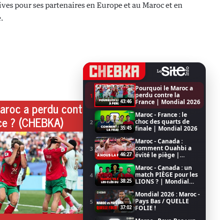
ives pour ses partenaires en Europe et au Maroc et en
.
Pourquoi le Maroc a
perdu contre la
1
France | Mondial 2026
43:46
aroc a perdu contre
Maroc - France : le
ce ? (CHEBKA)
choc des quarts de
2
finale | Mondial 2026
35:45
Maroc - Canada :
comment Ouahbi a
3
évité le piège |
46:27
Mondial 2026
Maroc - Canada : un
match PIÈGE pour les
4
LIONS ? | Mondial
38:25
2026
Mondial 2026 : Maroc -
Pays Bas / QUELLE
5
FOLIE !
37:02