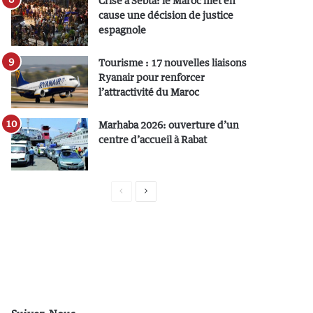
Crise à Sebta: le Maroc met en
cause une décision de justice
espagnole
Tourisme : 17 nouvelles liaisons
Ryanair pour renforcer
l’attractivité du Maroc
Marhaba 2026: ouverture d’un
centre d’accueil à Rabat
P
P
a
a
g
g
e
e
p
s
r
u
é
i