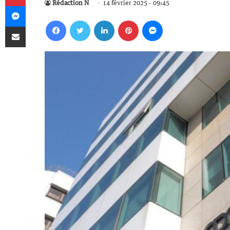
Rédaction N
14 février 2025 - 09:45
Messenger
Facebook
Twitter
Linkedin
Pinterest
Messenger
Partager par email