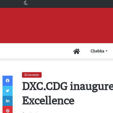
Switch
skin
Accueil
Chebka
Economie
Facebook
DXC.CDG inaugure 
Twitter
Linkedin
Excellence
Pinterest