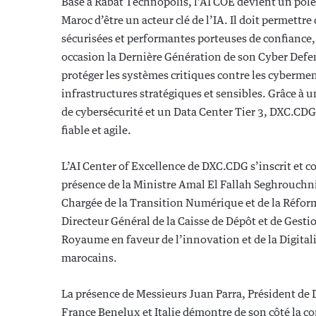
Basé à Rabat Technopolis, l’AI COE devient un pôle
Maroc d’être un acteur clé de l’IA. Il doit permett
sécurisées et performantes porteuses de confiance, 
occasion la Dernière Génération de son Cyber Defe
protéger les systèmes critiques contre les cybermen
infrastructures stratégiques et sensibles. Grâce à 
de cybersécurité et un Data Center Tier 3, DXC.CD
fiable et agile.
L’AI Center of Excellence de DXC.CDG s’inscrit et co
présence de la Ministre Amal El Fallah Seghrouch
Chargée de la Transition Numérique et de la Réform
Directeur Général de la Caisse de Dépôt et de Gest
Royaume en faveur de l’innovation et de la Digita
marocains.
La présence de Messieurs Juan Parra, Président d
France Benelux et Italie démontre de son côté la 