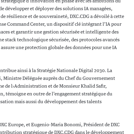
 stratégique d’innovation en phase avec les ambitions du
re de développer et déployer des solutions IA managées,
de résilience et de souveraineté, DXC.CDG a dévoilé à cette
nse Command Center, un dispositif clé intégrant l’IA pour
aces et garantir une gestion sécurisée et intelligente des
une stack technologique sécurisée, des protocoles avancés
G assure une protection globale des données pour une IA
ntribue ainsi à la Stratégie Nationale Digital 2030. La
ni, Ministre Déléguée auprès du Chef du Gouvernement
e de l›Administration et de Monsieur Khalid Safir,
ion, témoigne en outre de l’engagement stratégique du
lisation mais aussi du développement des talents
e DXC Europe, et Eugenio-Maria Bonomi, Président de DXC
contribution stratégique de DXC.CDG dans le développement