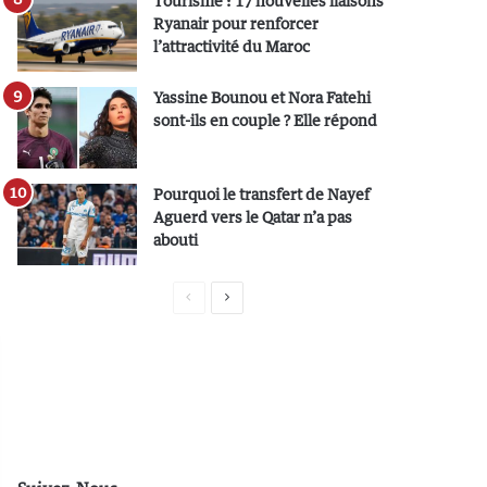
Tourisme : 17 nouvelles liaisons
Ryanair pour renforcer
l’attractivité du Maroc
Yassine Bounou et Nora Fatehi
sont-ils en couple ? Elle répond
Pourquoi le transfert de Nayef
Aguerd vers le Qatar n’a pas
abouti
P
P
a
a
g
g
e
e
p
s
r
u
é
i