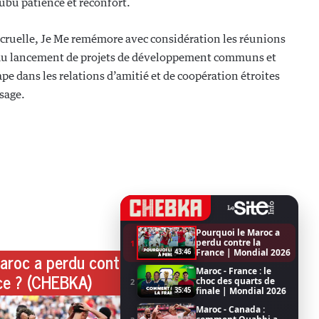
ubu patience et réconfort.
e cruelle, Je Me remémore avec considération les réunions
ti au lancement de projets de développement communs et
pe dans les relations d’amitié et de coopération étroites
ssage.
Pourquoi le Maroc a
perdu contre la
1
France | Mondial 2026
43:46
aroc a perdu contre
Maroc - France : le
ce ? (CHEBKA)
choc des quarts de
2
finale | Mondial 2026
35:45
Maroc - Canada :