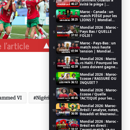
comment Ouahbi a
3
évité le piège |
46:27
Mondial 2026
Maroc - Canada : un
match PIÈGE pour les
4
LIONS ? | Mondial
38:25
2026
Mondial 2026 : Maroc -
Pays Bas / QUELLE
5
FOLIE !
37:02
 l'article
Maroc - Pays-Bas : un
match sous haute
6
tension | Mondial
41:04
2026
Mondial 2026 : Maroc
vs Haïti / Pourquoi les
7
Lions doivent gagner
42:39
/ Coupe du Monde de
Mondial 2026 : Maroc-
la FIFA 2026
Ecosse / RASSURÉ OU
8
INQUIET ?
36:12
Mondial 2026 : Maroc-
Ecosse / Quelle
9
ammed VI
Nigéria
Roi
TACTIQUE pour les
40:45
LIONS ?
Mondial 2026: Maroc-
Brésil / analyse, notes,
10
Bouaddi et Mazraoui
36:00
au top
Mondial 2026 : Maroc -
Brésil en direct :
11
l'avant-match, ce qu'il
33:37