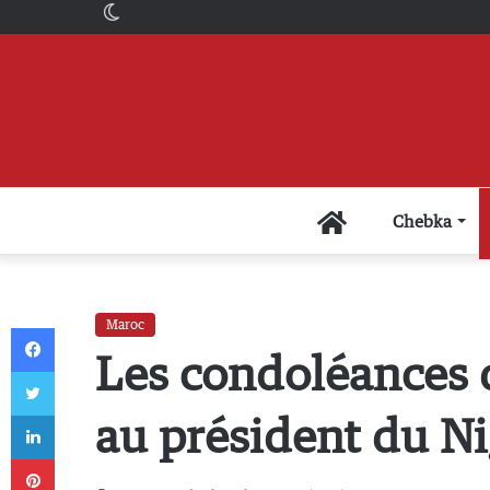
Switch
skin
Accueil
Chebka
Maroc
Facebook
Les condoléances
Twitter
Linkedin
au président du Ni
Pinterest